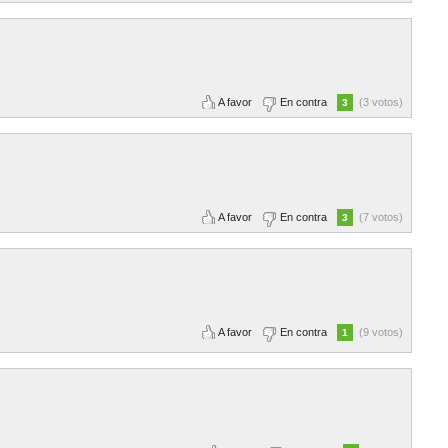
A favor
En contra
(3 votos)
3
A favor
En contra
(7 votos)
3
A favor
En contra
(9 votos)
1