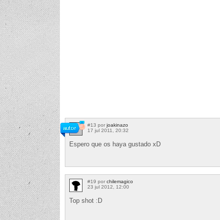
#13 por
joakinazo
17 jul 2011, 20:32
Espero que os haya gustado xD
#19 por
chilemagico
23 jul 2012, 12:00
Top shot :D