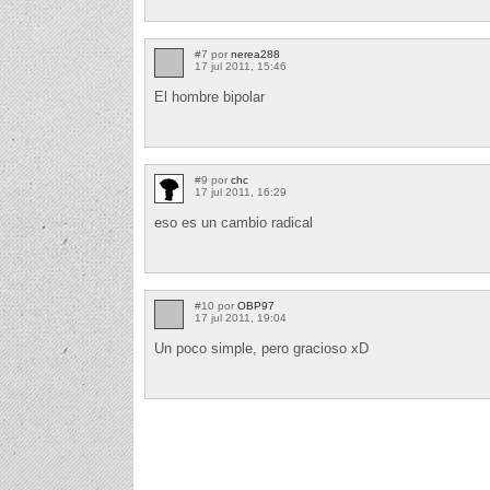
#7 por
nerea288
17 jul 2011, 15:46
El hombre bipolar
#9 por
chc
17 jul 2011, 16:29
eso es un cambio radical
#10 por
OBP97
17 jul 2011, 19:04
Un poco simple, pero gracioso xD