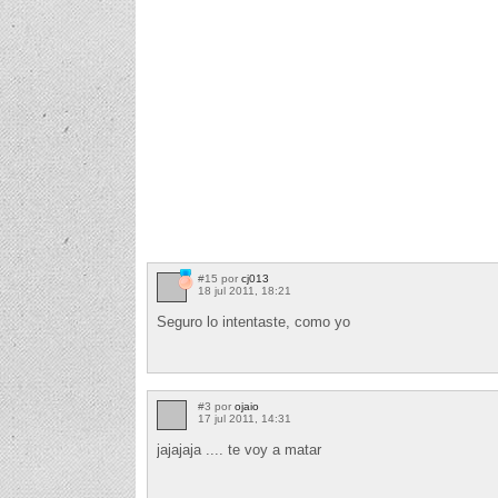
#15 por
cj013
18 jul 2011, 18:21
Seguro lo intentaste, como yo
#3 por
ojaio
17 jul 2011, 14:31
jajajaja .... te voy a matar