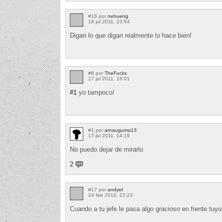
#16 por
nehueng
18 jul 2011, 23:54
Digan lo que digan realmente lo hace bien!
#8 por
TheFucks
17 jul 2011, 16:01
#1
yo tampoco!
#1 por
arnauguma13
17 jul 2011, 14:19
No puedo dejar de mirarlo
2
#17 por
andyel
24 feb 2012, 22:23
Cuando a tu jefe le pasa algo gracioso en frente tuyo