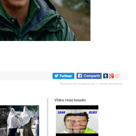
Compartir
Compartir
Compartir
en
en
en
Reportar por inadecuado o fuente incorrecta
tumblr
Google+
meneame
Vídeo relacionado: