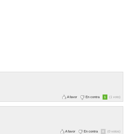
A favor
En contra
(1 voto)
1
A favor
En contra
(0 votos)
0