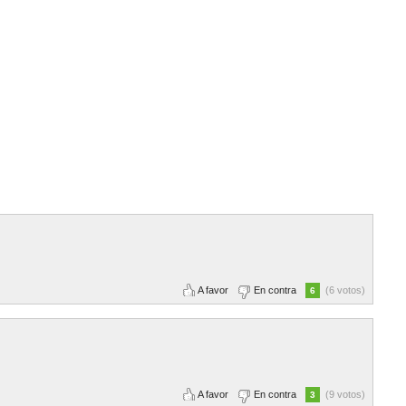
A favor
En contra
(6 votos)
6
A favor
En contra
(9 votos)
3