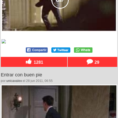
1281
29
Entrar con buen pie
por
unicavalex
el 28 jun 2011, 06:55