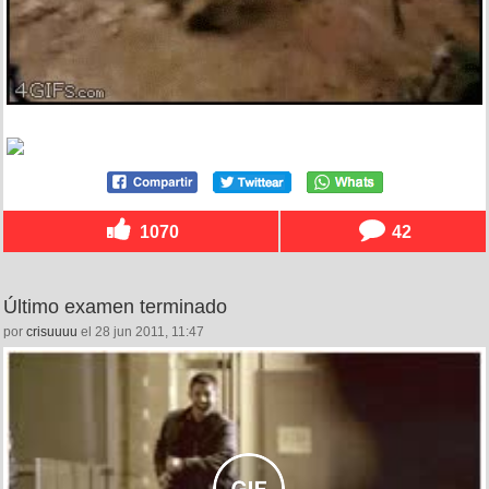
1070
42
Último examen terminado
por
crisuuuu
el 28 jun 2011, 11:47