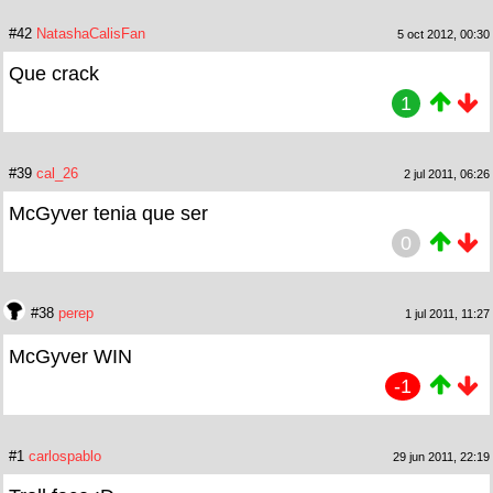
#42
NatashaCalisFan
5 oct 2012, 00:30
Que crack
1
#39
cal_26
2 jul 2011, 06:26
McGyver tenia que ser
0
#38
perep
1 jul 2011, 11:27
McGyver WIN
-1
#1
carlospablo
29 jun 2011, 22:19