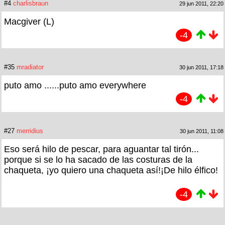
#4
charlisbraun
29 jun 2011, 22:20
Macgiver (L)
-4
#35
mradiator
30 jun 2011, 17:18
puto amo ......puto amo everywhere
-4
#27
merridius
30 jun 2011, 11:08
Eso será hilo de pescar, para aguantar tal tirón...
porque si se lo ha sacado de las costuras de la
chaqueta, ¡yo quiero una chaqueta así!¡De hilo élfico!
-4