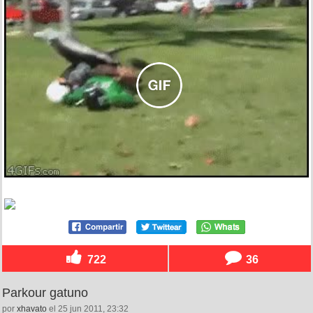
722
36
Parkour gatuno
por
xhavato
el 25 jun 2011, 23:32