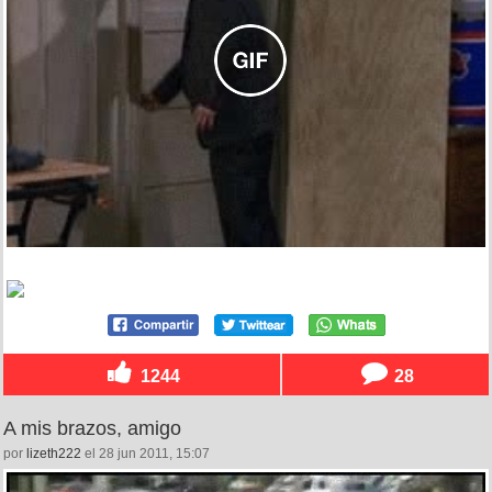
1244
28
A mis brazos, amigo
por
lizeth222
el 28 jun 2011, 15:07