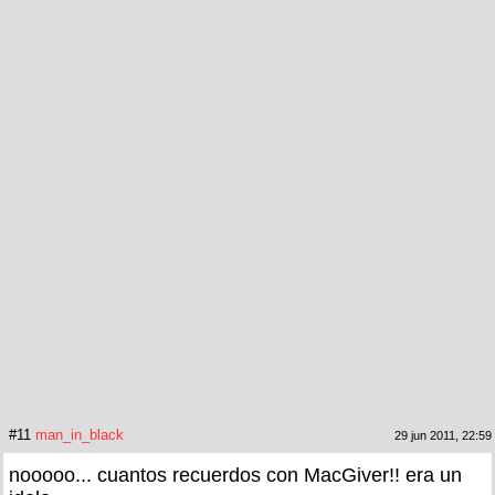
#11
man_in_black
29 jun 2011, 22:59
nooooo... cuantos recuerdos con MacGiver!! era un