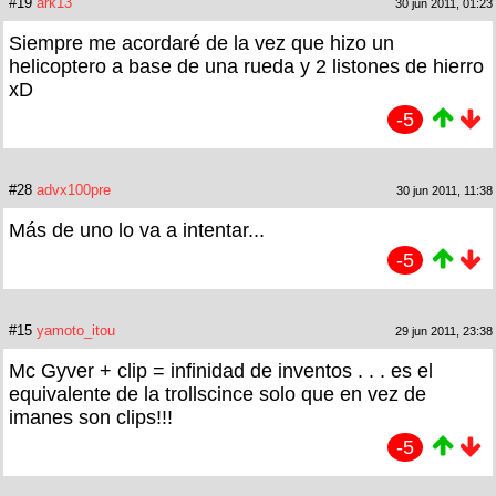
#19
ark13
30 jun 2011, 01:23
Siempre me acordaré de la vez que hizo un
helicoptero a base de una rueda y 2 listones de hierro
xD
-5
#28
advx100pre
30 jun 2011, 11:38
Más de uno lo va a intentar...
-5
#15
yamoto_itou
29 jun 2011, 23:38
Mc Gyver + clip = infinidad de inventos . . . es el
equivalente de la trollscince solo que en vez de
imanes son clips!!!
-5