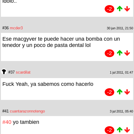
idolo..
-2
#36
mcder3
30 jun 2011, 21:50
Ese macgyver te puede hacer una bomba con un
tenedor y un poco de pasta dental lol
-2
#37
scardilat
1 jul 2011, 01:47
Fuck Yeah, ya sabemos como hacerlo
-2
#41
cuantarazonnotengo
3 jul 2011, 05:40
#40
yo tambien
-2