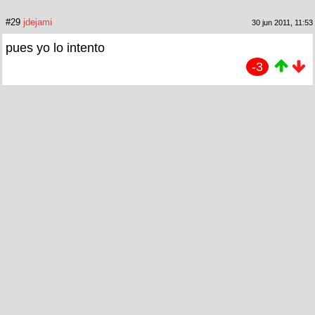
#29
jdejami
30 jun 2011, 11:53
pues yo lo intento
-3