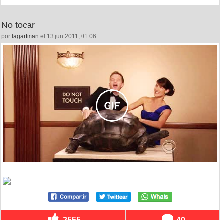
No tocar
por
lagartman
el 13 jun 2011, 01:06
2555
40