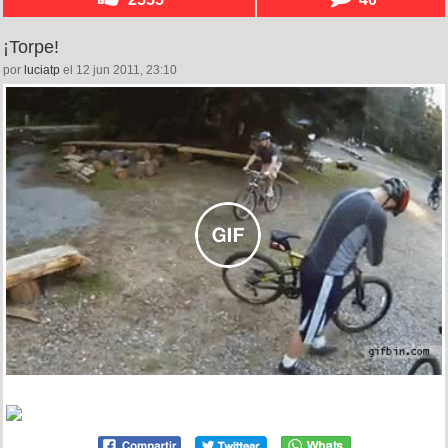
¡Torpe!
por
luciatp
el 12 jun 2011, 23:10