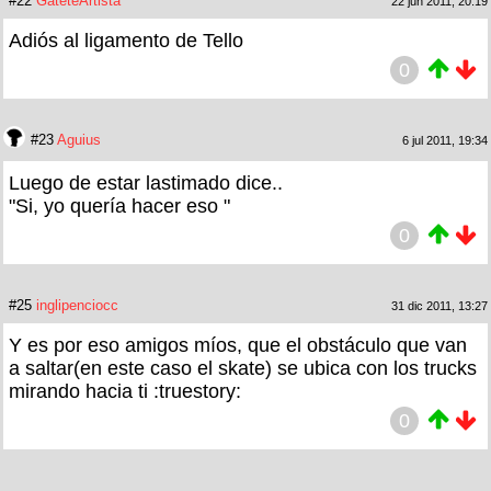
#22
GateteArtista
22 jun 2011, 20:19
Adiós al ligamento de Tello
0
#23
Aguius
6 jul 2011, 19:34
Luego de estar lastimado dice..
"Si, yo quería hacer eso "
0
#25
inglipenciocc
31 dic 2011, 13:27
Y es por eso amigos míos, que el obstáculo que van
a saltar(en este caso el skate) se ubica con los trucks
mirando hacia ti :truestory:
0