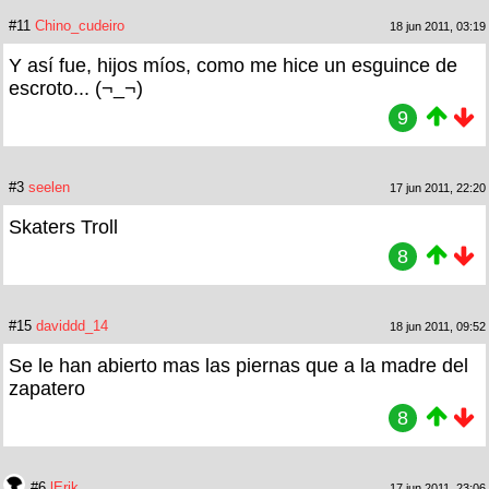
#11
Chino_cudeiro
18 jun 2011, 03:19
Y así fue, hijos míos, como me hice un esguince de
escroto... (¬_¬)
9
#3
seelen
17 jun 2011, 22:20
Skaters Troll
8
#15
daviddd_14
18 jun 2011, 09:52
Se le han abierto mas las piernas que a la madre del
zapatero
8
#6
lErik
17 jun 2011, 23:06