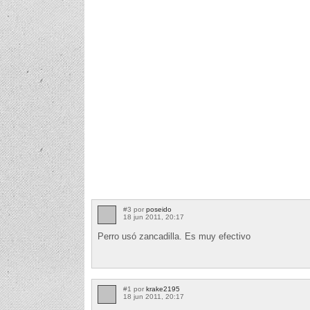
#3 por
poseido
18 jun 2011, 20:17
Perro usó zancadilla. Es muy efectivo
#1 por
krake2195
18 jun 2011, 20:17