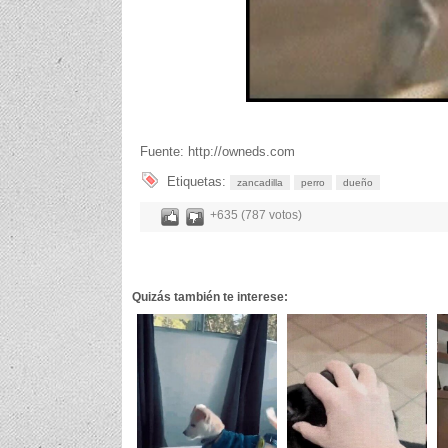
Fuente: http://owneds.com
Etiquetas:
zancadilla
perro
dueño
+635 (787 votos)
Quizás también te interese: