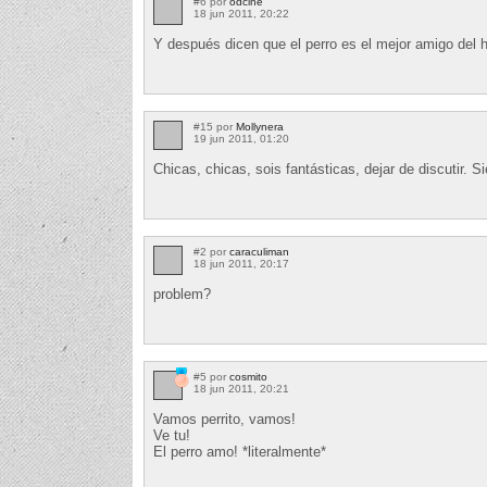
#6 por
odcine
18 jun 2011, 20:22
Y después dicen que el perro es el mejor amigo del
#15 por
Mollynera
19 jun 2011, 01:20
Chicas, chicas, sois fantásticas, dejar de discutir.
#2 por
caraculiman
18 jun 2011, 20:17
problem?
#5 por
cosmito
18 jun 2011, 20:21
Vamos perrito, vamos!
Ve tu!
El perro amo! *literalmente*