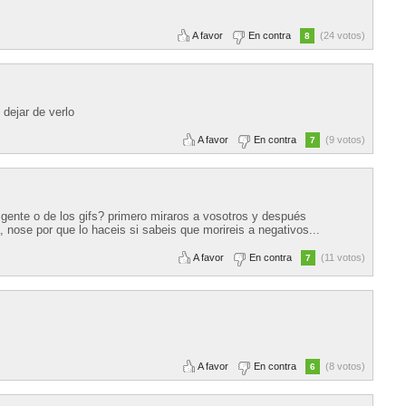
A favor
En contra
(24 votos)
8
 dejar de verlo
A favor
En contra
(9 votos)
7
 gente o de los gifs? primero miraros a vosotros y después
, nose por que lo haceis si sabeis que morireis a negativos...
A favor
En contra
(11 votos)
7
A favor
En contra
(8 votos)
6