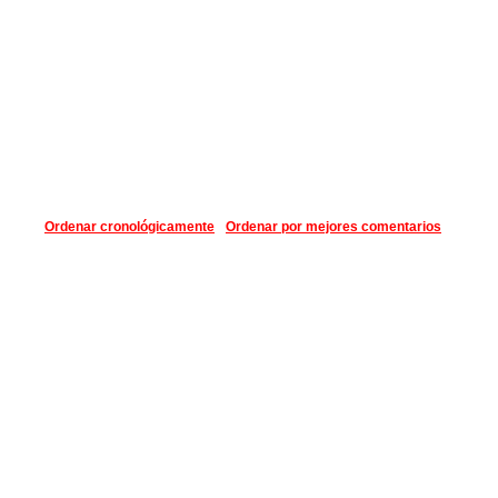
Ordenar cronológicamente
Ordenar por mejores comentarios