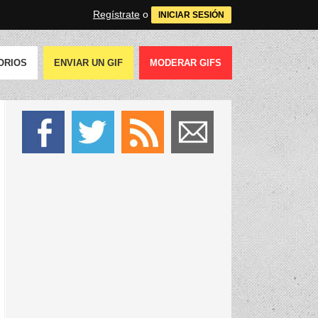
Regístrate
o
INICIAR SESIÓN
ORIOS
ENVIAR UN GIF
MODERAR GIFS