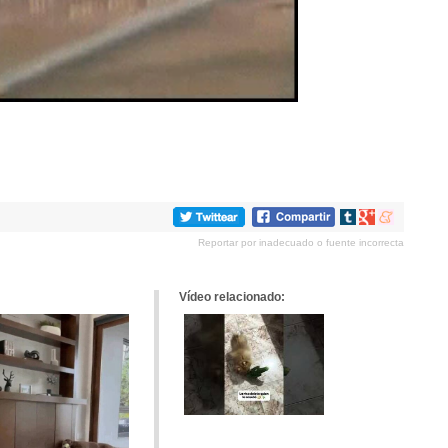
Compartir
Compartir
Compartir
en
en
en
Reportar por inadecuado o fuente incorrecta
tumblr
Google+
meneame
Vídeo relacionado: