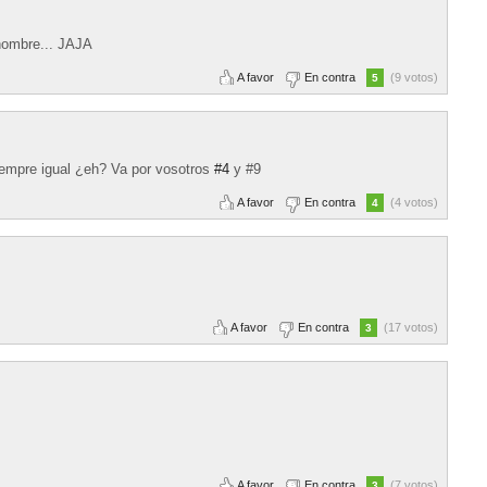
 hombre... JAJA
A favor
En contra
(9 votos)
5
 Siempre igual ¿eh? Va por vosotros
#4
y #9
A favor
En contra
(4 votos)
4
A favor
En contra
(17 votos)
3
A favor
En contra
(7 votos)
3