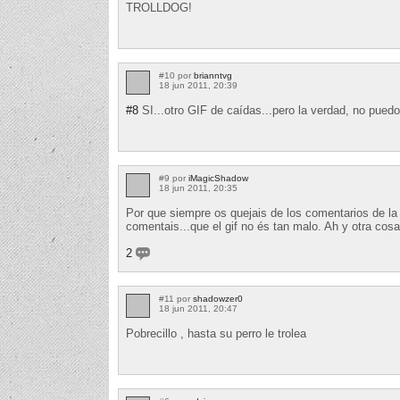
TROLLDOG!
#10 por
brianntvg
18 jun 2011, 20:39
#8
SI...otro GIF de caídas...pero la verdad, no puedo
#9 por
iMagicShadow
18 jun 2011, 20:35
Por que siempre os quejais de los comentarios de la
comentais...que el gif no és tan malo. Ah y otra cosa
2
#11 por
shadowzer0
18 jun 2011, 20:47
Pobrecillo , hasta su perro le trolea