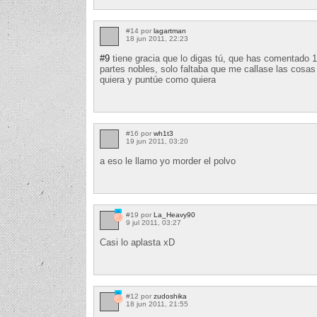
#14 por
lagartman
18 jun 2011, 22:23
#9
tiene gracia que lo digas tú, que has comentado
partes nobles, solo faltaba que me callase las cosa
quiera y puntúe como quiera
#16 por
wh1t3
19 jun 2011, 03:20
a eso le llamo yo morder el polvo
#19 por
La_Heavy90
9 jul 2011, 03:27
Casi lo aplasta xD
#12 por
zudoshika
18 jun 2011, 21:55