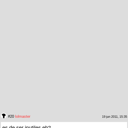
#20
lolmaster
19 jun 2011, 15:35
es de ser inutiles eh?