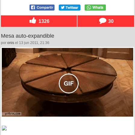
1326
30
Mesa auto-expandible
por
onis
el 13 jun 2011, 21:36