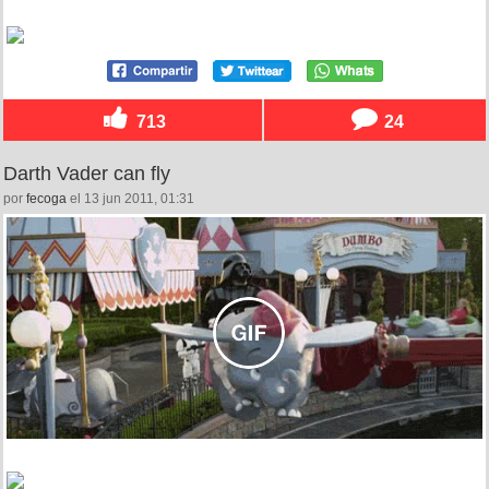
713
24
Darth Vader can fly
por
fecoga
el 13 jun 2011, 01:31