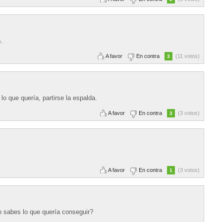
s.
A favor
En contra
(11 votos)
3
o que quería, partirse la espalda.
A favor
En contra
(3 votos)
3
A favor
En contra
(3 votos)
1
o sabes lo que quería conseguir?