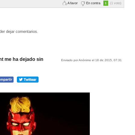
A favor
En contra
(1 voto)
1
der dejar comentarios.
nt me ha dejado sin
Enviado por Anónimo el 18 dic 2015, 07:31