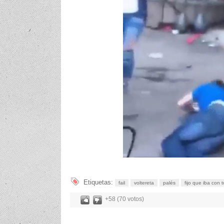
Etiquetas:
fail
voltereta
palés
fijo que iba con 
+58 (70 votos)