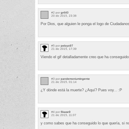
#2 por
gr440
20 dic 2015, 23:36
Por Dios, que alguien le ponga el logo de Ciudadano
#5 por
peloyo97
21 dic 2015, 17:39
Viendo el gif detalladamente creo que ha conseguido l
#3 por
pandemoniumingente
21 dic 2015, 01:14
¿Y dónde está la muerte? ¿Aquí? Pues voy... :P
#4 por
6kase9
21 dic 2015, 11:07
y como sabes que ha conseguido lo que quería, si n