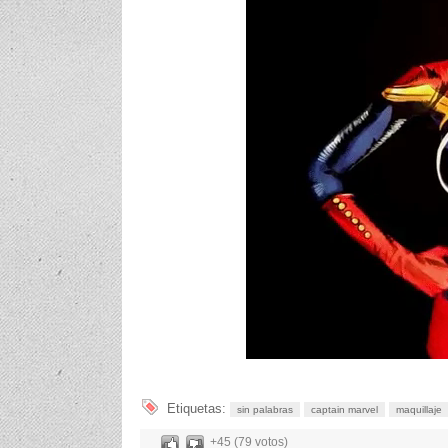
Etiquetas:
sin palabras
captain marvel
maquillaje
+45 (79 votos)