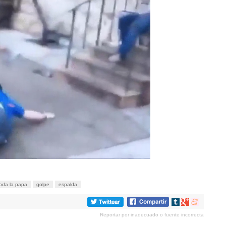
toda la papa
golpe
espalda
Compartir
Compartir
Compartir
en
en
en
Reportar por inadecuado o fuente incorrecta
tumblr
Google+
meneame