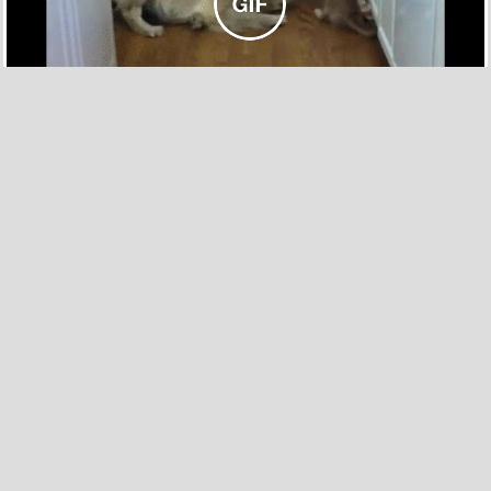
91
2
Pues si aquí nos parece que se acerca el invierno,
imagina cómo están en sitios más fríos
por Shovy7 el 20 nov 2015, 12:31