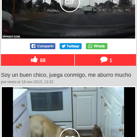
68
1
Soy un buen chico, juega conmigo, me aburro mucho
por ninini el 19 nov 2015, 13:32