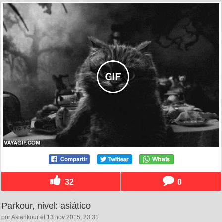
32
0
Parkour, nivel: asiático
por Asiankour el 13 nov 2015, 23:31