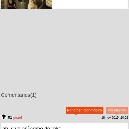
Comentarios
(1)
Por orden cronológico
Por mejores
#1
jaciel
18 nov 2015, 20:02
ah, y yo así como de "ok"