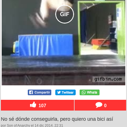
107
0
No sé dónde conseguirla, pero quiero una bici así
por Son of Anarchy el 14 dic 2014, 22:31