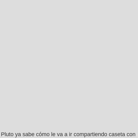
Pluto ya sabe cómo le va a ir compartiendo caseta con