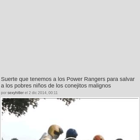
Suerte que tenemos a los Power Rangers para salvar
a los pobres niños de los conejitos malignos
por
sexyhitler
el 2 dic 2014, 00:11