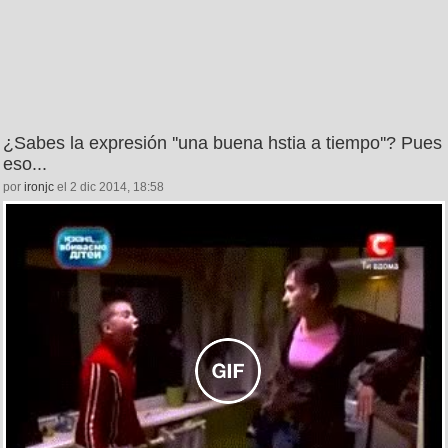
¿Sabes la expresión ''una buena hstia a tiempo''? Pues
eso...
por
ironjc
el 2 dic 2014, 18:58