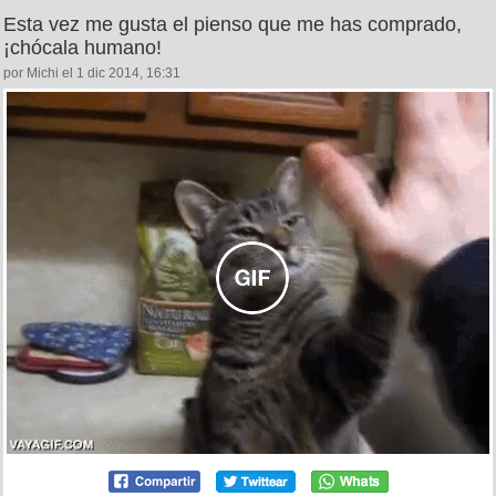
Esta vez me gusta el pienso que me has comprado,
¡chócala humano!
por Michi el 1 dic 2014, 16:31