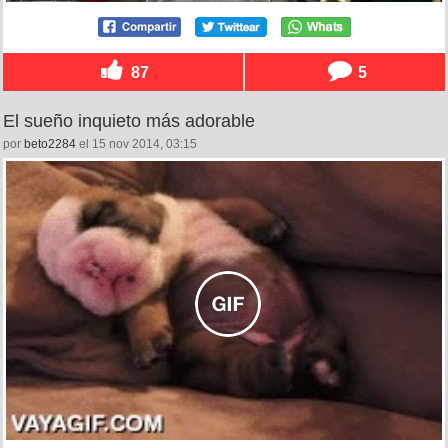
87
5
El sueño inquieto más adorable
por
beto2284
el 15 nov 2014, 03:15