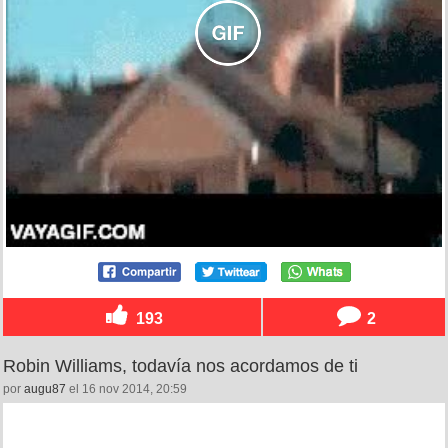
193
2
Robin Williams, todavía nos acordamos de ti
por
augu87
el 16 nov 2014, 20:59