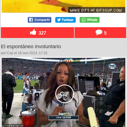
327
5
El espontáneo involuntario
por Cop el 16 nov 2014, 17:31