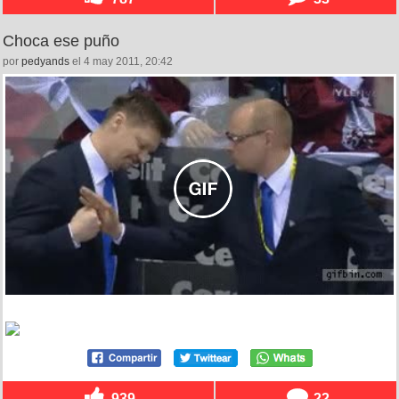
Choca ese puño
por
pedyands
el 4 may 2011, 20:42
939
22