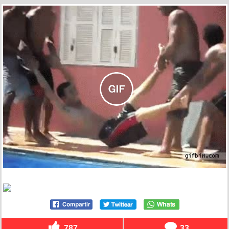
787
33