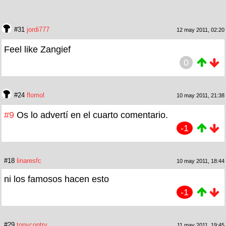
#31
jordi777
12 may 2011, 02:20
Feel like Zangief
0
#24
flomol
10 may 2011, 21:38
#9
Os lo advertí en el cuarto comentario.
-1
#18
linaresfc
10 may 2011, 18:44
ni los famosos hacen esto
-1
#29
tonycontry
11 may 2011, 19:45