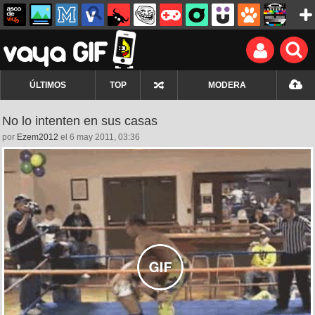
ÚLTIMOS
TOP
MODERA
No lo intenten en sus casas
por
Ezem2012
el 6 may 2011, 03:36