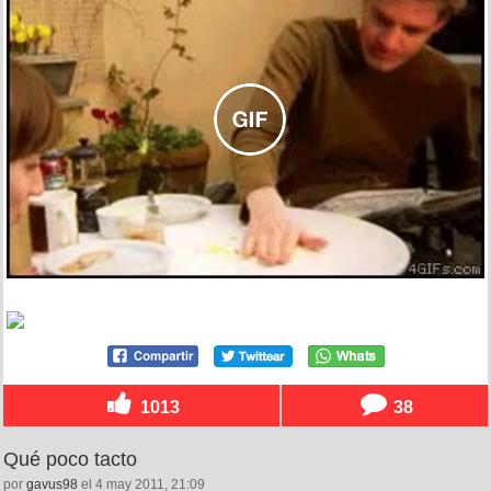
1013
38
Qué poco tacto
por
gavus98
el 4 may 2011, 21:09