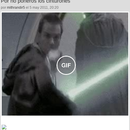
Por no poneros los cinturones
por
mithrandir5
el 5 may 2011, 20:20