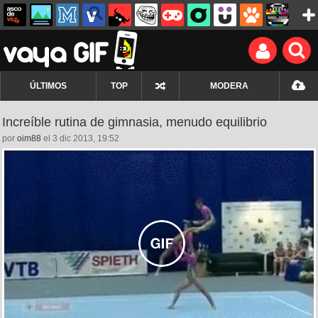
ÚLTIMOS
TOP
MODERA
Increíble rutina de gimnasia, menudo equilibrio
por
oim88
el 3 dic 2013, 19:52