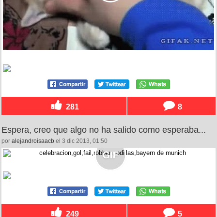
281
8
Espera, creo que algo no ha salido como esperaba...
por
alejandroisaacb
el 3 dic 2013, 01:50
249
5