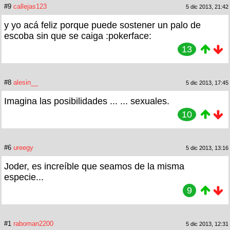
#9
callejas123
5 dic 2013, 21:42
y yo acá feliz porque puede sostener un palo de
escoba sin que se caiga :pokerface:
13
#8
alesin__
5 dic 2013, 17:45
Imagina las posibilidades ... ... sexuales.
10
#6
ureegy
5 dic 2013, 13:16
Joder, es increíble que seamos de la misma
especie...
9
#1
raboman2200
5 dic 2013, 12:31