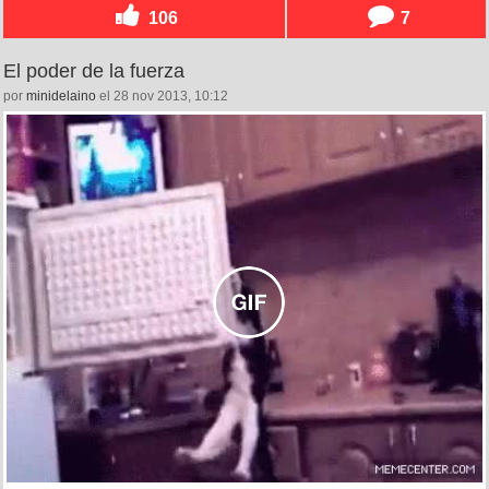
106
7
El poder de la fuerza
por
minidelaino
el 28 nov 2013, 10:12