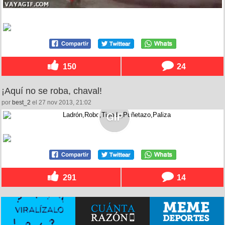
150
24
¡Aquí no se roba, chaval!
por
best_2
el 27 nov 2013, 21:02
291
14