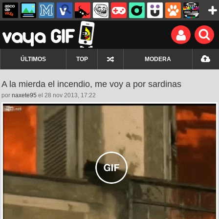
ÚLTIMOS
TOP
MODERA
A la mierda el incendio, me voy a por sardinas
por
naxete95
el 28 nov 2013, 17:22