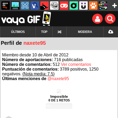
ÚLTIMOS
TOP
MODERA
Perfil de
naxete95
Miembro desde 10 de Abril de 2012
Número de aportaciones:
716 publicadas
Número de comentarios:
512
Ver comentarios
Puntuación de comentarios:
3789 positivos, 1250
negativos.
(Nota media: 7,5)
Últimas menciones de
@naxete95
Imposible
0 DE 1 RETOS
0%