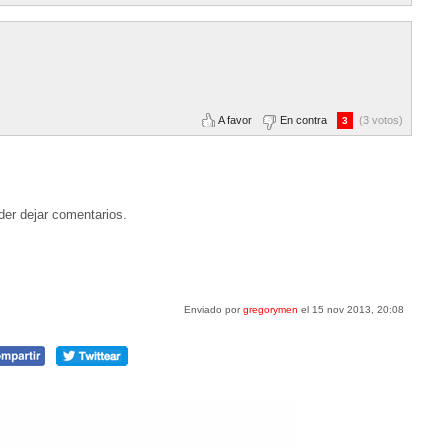
A favor
En contra
(3 votos)
3
der dejar comentarios.
Enviado por
gregorymen
el 15 nov 2013, 20:08