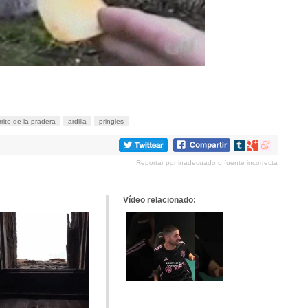
rrito de la pradera
ardilla
pringles
Compartir
Compartir
Compartir
en
en
en
Reportar por inadecuado o fuente incorrecta
tumblr
Google+
meneame
Vídeo relacionado: