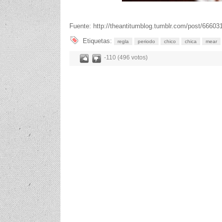
Fuente: http://theantitumblog.tumblr.com/post/66603
Etiquetas:
regla
periodo
chico
chica
mear
-110 (496 votos)