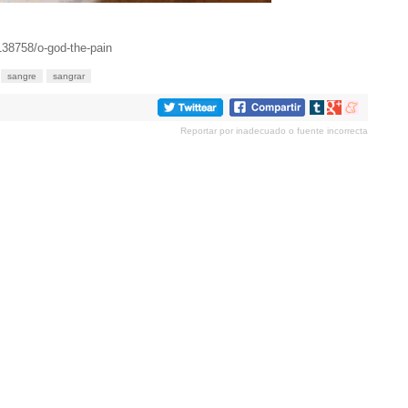
138758/o-god-the-pain
sangre
sangrar
Compartir
Compartir
Compartir
en
en
en
Reportar por inadecuado o fuente incorrecta
tumblr
Google+
meneame