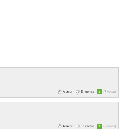
A favor
En contra
(7 votos)
3
A favor
En contra
(2 votos)
2