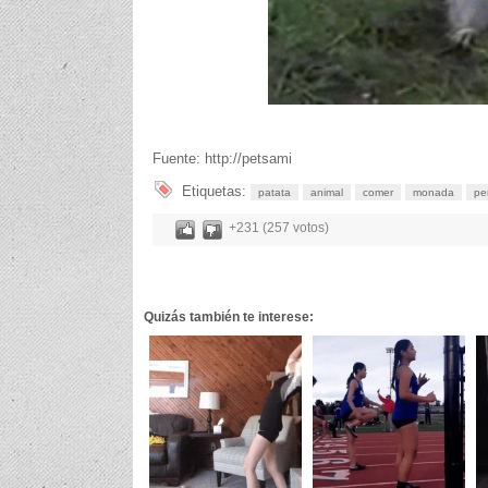
Fuente: http://petsami
Etiquetas:
patata
animal
comer
monada
pe
+231 (257 votos)
Quizás también te interese: