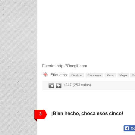
Fuente: http://Onegif.com
Etiquetas:
Deslizar
Escaleras
Perro
Vago
B
+247 (253 votos)
¡Bien hecho, choca esos cinco!
3