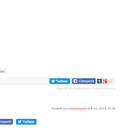
ajar
Compartir
Compartir
Compartir
en
en
en
Reportar por inadecuado o fuente incorrecta
tumblr
Google+
meneame
Enviado por
korenopanzer
el 8 nov 2013, 21:59