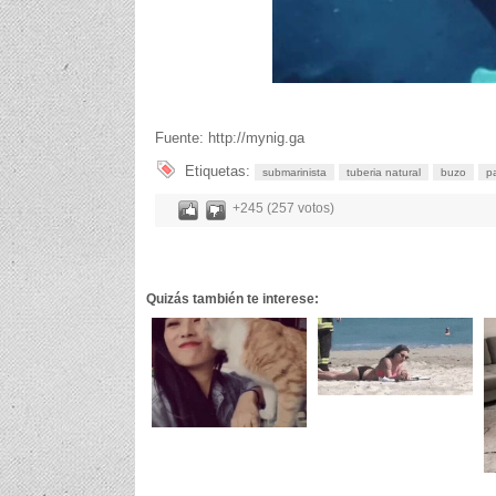
Fuente: http://mynig.ga
Etiquetas:
submarinista
tuberia natural
buzo
p
+245 (257 votos)
Quizás también te interese: