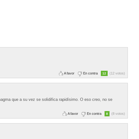
A favor
En contra
(12 votos)
12
 magma que a su vez se solidifica rapidísimo. O eso creo, no se
A favor
En contra
(8 votos)
8