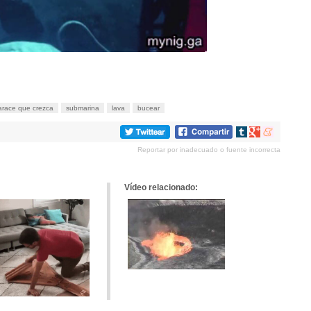
arace que crezca
submarina
lava
bucear
Compartir
Compartir
Compartir
en
en
en
Reportar por inadecuado o fuente incorrecta
tumblr
Google+
meneame
Vídeo relacionado: