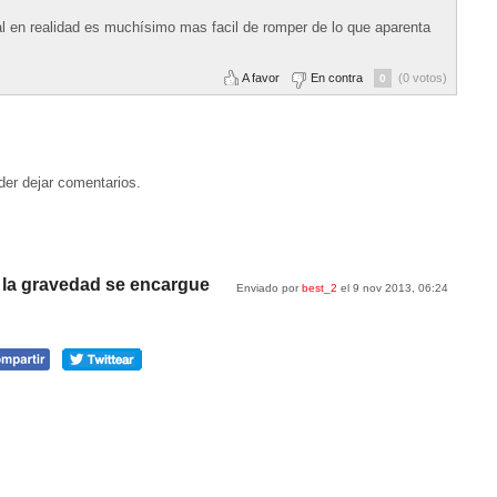
l en realidad es muchísimo mas facil de romper de lo que aparenta
A favor
En contra
(0 votos)
0
der dejar comentarios.
 la gravedad se encargue
Enviado por
best_2
el 9 nov 2013, 06:24