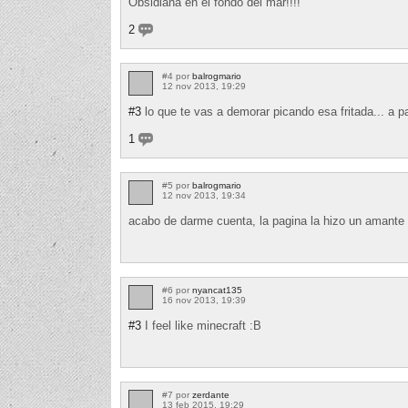
Obsidiana en el fondo del mar!!!!
2
#4 por
balrogmario
12 nov 2013, 19:29
#3
lo que te vas a demorar picando esa fritada... a pa
1
#5 por
balrogmario
12 nov 2013, 19:34
acabo de darme cuenta, la pagina la hizo un amante d
#6 por
nyancat135
16 nov 2013, 19:39
#3
I feel like minecraft :B
#7 por
zerdante
13 feb 2015, 19:29