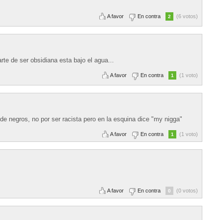
A favor
En contra
(6 votos)
2
rte de ser obsidiana esta bajo el agua...
A favor
En contra
(1 voto)
1
e negros, no por ser racista pero en la esquina dice "my nigga"
A favor
En contra
(1 voto)
1
A favor
En contra
(0 votos)
0