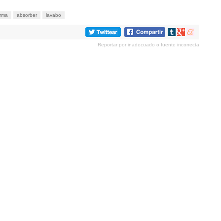
orma
absorber
lavabo
Compartir
Compartir
Compartir
en
en
en
Reportar por inadecuado o fuente incorrecta
tumblr
Google+
meneame