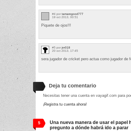
#4 por
tamaregood777
19 oct 2013, 00:51
Piquete de ojos!!!
#5 por
jnr018
20 oct 2013, 17:45
sera jugador de cricket pero actua como jugador de f
Deja tu comentario
Necesitas tener una cuenta en vayagif.com para po
¡Registra tu cuenta ahora!
Una nueva manera de usar el papel h
5
pregunto a dónde habrá ido a parar