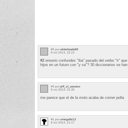
#5 por
whitefatalis96
8 oct 2013, 22:15
#2
enserio confundes "iba" pasado del verbo "ir" que
hijos en un futuro con "y va"? 30 diccionarios se ha
#3 por
jeff_el_asesino
8 oct 2013, 21:35
me parece que el de la moto acaba de comer polla
#1 por
omegalfa13
8 oct 2013, 21:17