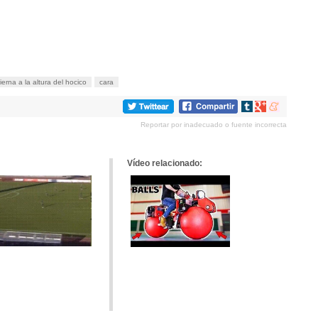
ierna a la altura del hocico
cara
Compartir
Compartir
Compartir
en
en
en
Reportar por inadecuado o fuente incorrecta
tumblr
Google+
meneame
Vídeo relacionado: