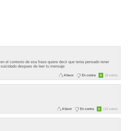
 en el contexto de esa frase quiere decir que tenia pensado tener
n suicidado despues de leer tu mensaje
A favor
En contra
(8 votos)
8
A favor
En contra
(10 votos)
6