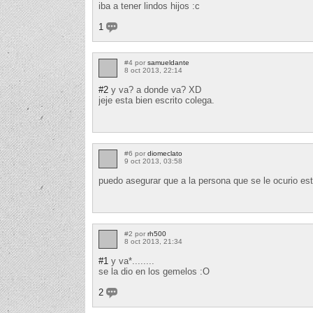
iba a tener lindos hijos :c
1
#4 por
samueldante
8 oct 2013, 22:14
#2
y va? a donde va? XD
jeje esta bien escrito colega.
#6 por
diomeclato
9 oct 2013, 03:58
puedo asegurar que a la persona que se le ocurio est
#2 por
rh500
8 oct 2013, 21:34
#1
y va*........
se la dio en los gemelos :O
2