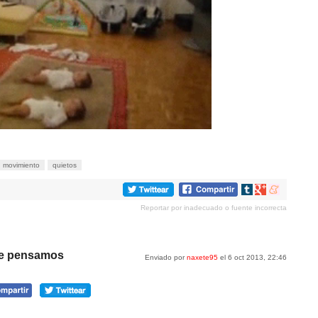
movimiento
quietos
Compartir
Compartir
Compartir
en
en
en
Reportar por inadecuado o fuente incorrecta
tumblr
Google+
meneame
que pensamos
Enviado por
naxete95
el 6 oct 2013, 22:46