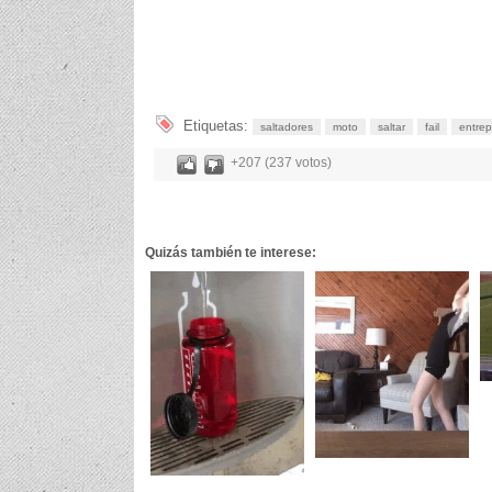
Etiquetas:
saltadores
moto
saltar
fail
entrep
+207 (237 votos)
Quizás también te interese: