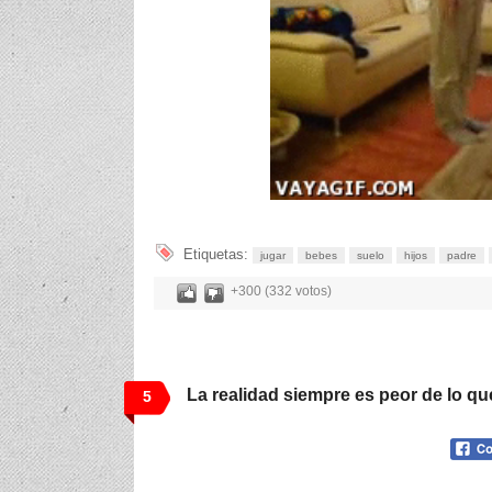
Etiquetas:
jugar
bebes
suelo
hijos
padre
+300 (332 votos)
La realidad siempre es peor de lo 
5