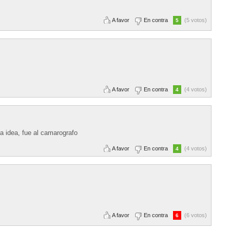
A favor
En contra
(5 votos)
5
A favor
En contra
(4 votos)
4
a idea, fue al camarografo
A favor
En contra
(4 votos)
4
A favor
En contra
(6 votos)
6