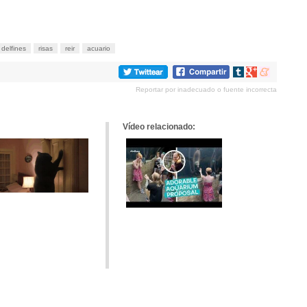
delfines
risas
reir
acuario
Compartir
Compartir
Compartir
en
en
en
Reportar por inadecuado o fuente incorrecta
tumblr
Google+
meneame
Vídeo relacionado: