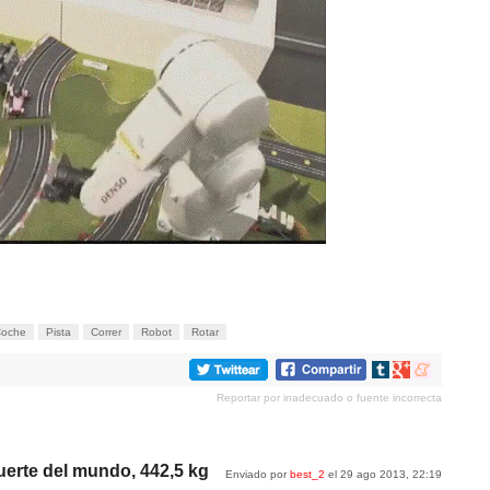
oche
Pista
Correr
Robot
Rotar
Compartir
Compartir
Compartir
en
en
en
Reportar por inadecuado o fuente incorrecta
tumblr
Google+
meneame
uerte del mundo, 442,5 kg
Enviado por
best_2
el 29 ago 2013, 22:19