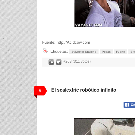
Fuente: http://Acidcow.com
Etiquetas:
Sylvester Stallone
Pesas
Fuerte
Br
+263 (311 votos)
El scalextric robótico infinito
6