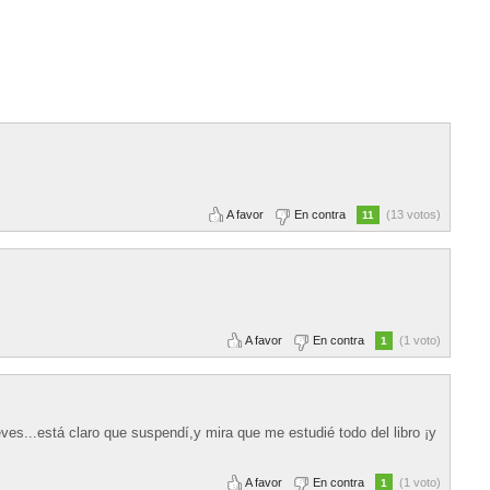
A favor
En contra
(13 votos)
11
A favor
En contra
(1 voto)
1
ves...está claro que suspendí,y mira que me estudié todo del libro ¡y
A favor
En contra
(1 voto)
1