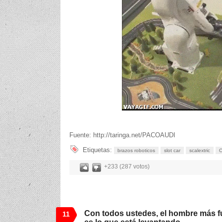
Fuente: http://taringa.net/PACOAUDI
Etiquetas:
brazos roboticos
slot car
scalextric
C
+233 (287 votos)
Con todos ustedes, el hombre más f
11