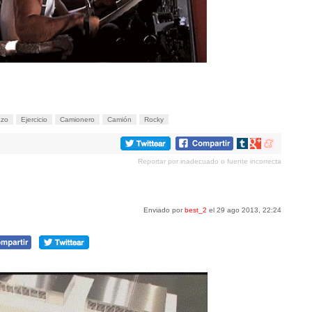
azo
Ejercicio
Camionero
Camión
Rocky
Compartir
Compartir
Compartir
en
en
en
Reportar por inadecuado o fuente incorrecta
tumblr
Google+
meneame
Enviado por
best_2
el 29 ago 2013, 22:24