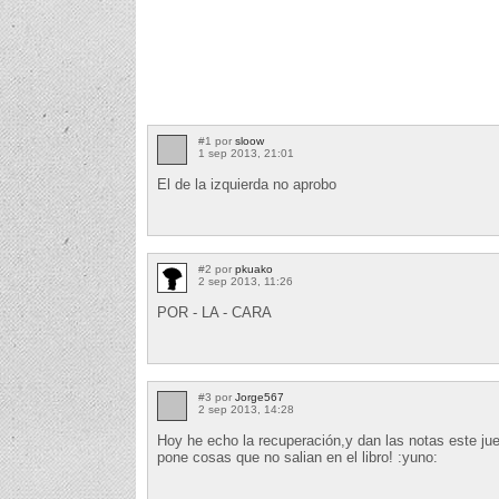
#1 por
sloow
1 sep 2013, 21:01
El de la izquierda no aprobo
#2 por
pkuako
2 sep 2013, 11:26
POR - LA - CARA
#3 por
Jorge567
2 sep 2013, 14:28
Hoy he echo la recuperación,y dan las notas este jue
pone cosas que no salian en el libro! :yuno: