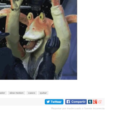
ader
slow motion
casco
quitar
Compartir
Compartir
Compartir
en
en
en
Reportar por inadecuado o fuente incorrecta
tumblr
Google+
meneame