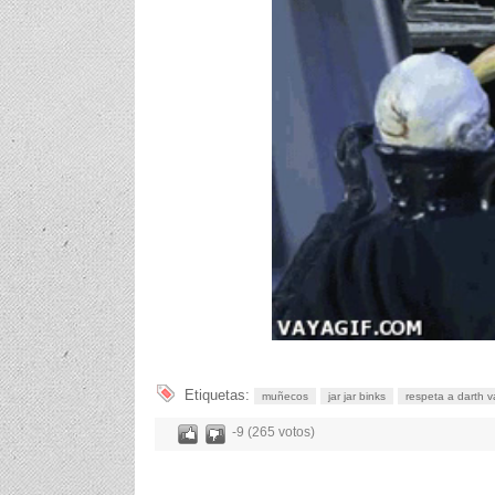
Etiquetas:
muñecos
jar jar binks
respeta a darth v
-9 (265 votos)