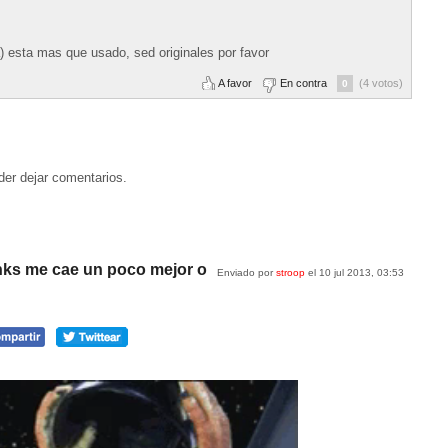
 esta mas que usado, sed originales por favor
A favor
En contra
(4 votos)
0
der dejar comentarios.
inks me cae un poco mejor o
Enviado por
stroop
el 10 jul 2013, 03:53