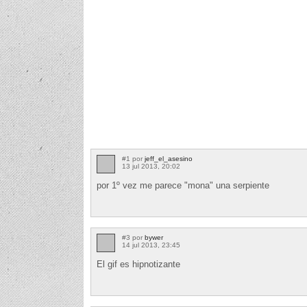
#1 por
jeff_el_asesino
13 jul 2013, 20:02
por 1º vez me parece "mona" una serpiente
#3 por
bywer
14 jul 2013, 23:45
El gif es hipnotizante