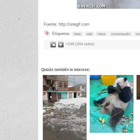
Fuente: http://onegif.com
Etiquetas:
hielo
salir
nieve
conversación
no
+248 (304 votos)
Quizás también te interese: