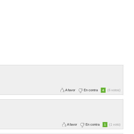
A favor
En contra
(6 votos)
4
A favor
En contra
(1 voto)
1