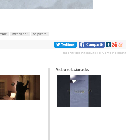
mbre
mencionar
serpiente
Compartir
Compartir
Compartir
en
en
en
Reportar por inadecuado o fuente incorrecta
tumblr
Google+
meneame
Vídeo relacionado: