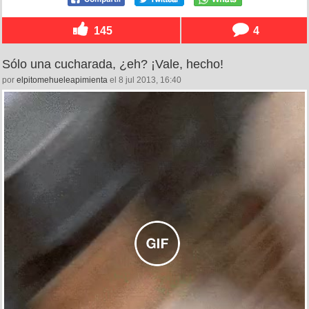
145
4
Sólo una cucharada, ¿eh? ¡Vale, hecho!
por
elpitomehueleapimienta
el 8 jul 2013, 16:40