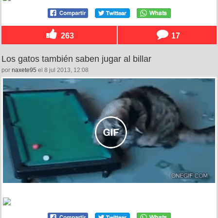
263
17
Los gatos también saben jugar al billar
por
naxete95
el 8 jul 2013, 12:08