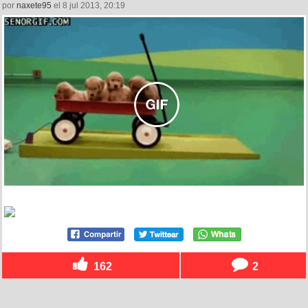
por
naxete95
el 8 jul 2013, 20:19
162
2