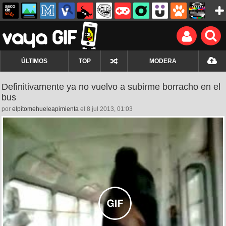
ÚLTIMOS
TOP
MODERA
Definitivamente ya no vuelvo a subirme borracho en el
bus
por
elpitomehueleapimienta
el 8 jul 2013, 01:03