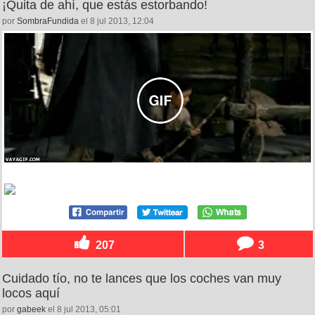
¡Quita de ahí, que estás estorbando!
por
SombraFundida
el 8 jul 2013, 12:04
207
3
Cuidado tío, no te lances que los coches van muy
locos aquí
por
gabeek
el 8 jul 2013, 05:01