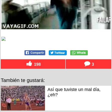
198
3
También te gustará:
Así que tuviste un mal día,
¿eh?