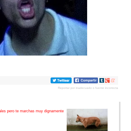
Compartir
Compartir
Compartir
en
en
en
Reportar por inadecuado o fuente incorrecta
tumblr
Google+
meneame