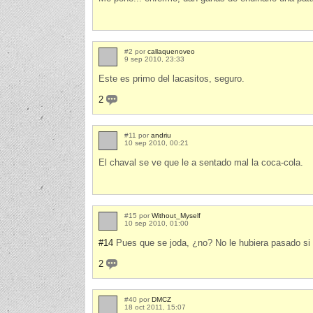
#2 por
callaquenoveo
9 sep 2010, 23:33
Este es primo del lacasitos, seguro.
2
#11 por
andriu
10 sep 2010, 00:21
El chaval se ve que le a sentado mal la coca-cola.
#15 por
Without_Myself
10 sep 2010, 01:00
#14
Pues que se joda, ¿no? No le hubiera pasado si 
2
#40 por
DMCZ
18 oct 2011, 15:07