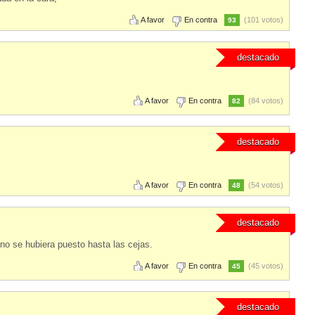
A favor
En contra
(101 votos)
93
destacado
A favor
En contra
(84 votos)
82
destacado
A favor
En contra
(54 votos)
48
destacado
no se hubiera puesto hasta las cejas.
A favor
En contra
(45 votos)
45
destacado