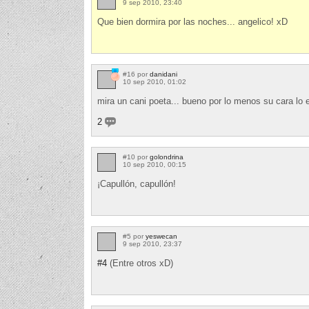
9 sep 2010, 23:40
Que bien dormira por las noches... angelico! xD
#16 por
danidani
10 sep 2010, 01:02
mira un cani poeta... bueno por lo menos su cara lo e
2
#10 por
golondrina
10 sep 2010, 00:15
¡Capullón, capullón!
#5 por
yeswecan
9 sep 2010, 23:37
#4
(Entre otros xD)