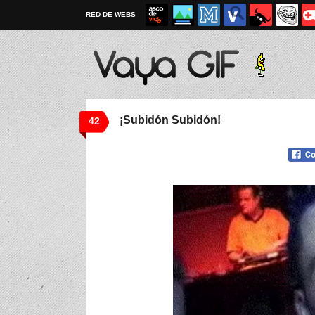
RED DE WEBS
¡Subidón Subidón!
42