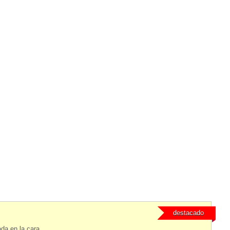
destacado
da en la cara,