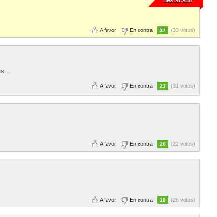
destacado
A favor
En contra
(33 votos)
27
s...
A favor
En contra
(31 votos)
23
A favor
En contra
(22 votos)
20
A favor
En contra
(26 votos)
18