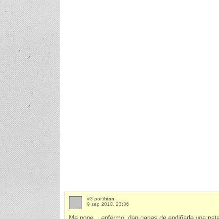
#3 por
ihton
9 sep 2010, 23:36
Me pone... enfermo, dan ganas de endiñarle una pata