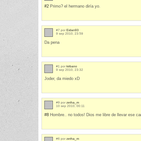
#2
Primo? el hermano diría yo.
#7 por
Eidan93
9 sep 2010, 23:59
Da pena
#1 por
kirbano
9 sep 2010, 23:32
Joder, da miedo xD
#9 por
zetha_m
10 sep 2010, 00:11
#8
Hombre.. no todos! Dios me libre de llevar ese ca
#6 por
zetha_m