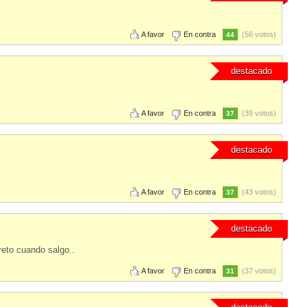
A favor
En contra
(56 votos)
44
destacado
A favor
En contra
(39 votos)
37
destacado
A favor
En contra
(43 votos)
37
destacado
reto cuando salgo..
A favor
En contra
(37 votos)
31