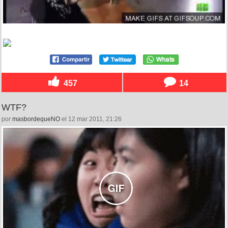
457
14
WTF?
por
masbordequeNO
el 12 mar 2011, 21:26