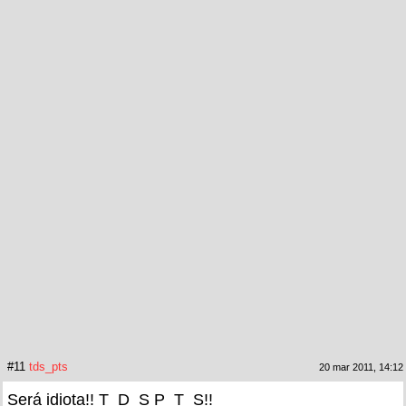
#11
tds_pts
20 mar 2011, 14:12
Será idiota!! T_D_S P_T_S!!