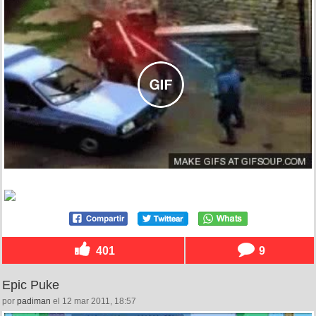
401
9
Epic Puke
por
padiman
el 12 mar 2011, 18:57