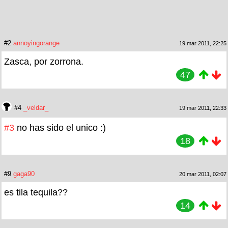
#2
annoyingorange
19 mar 2011, 22:25
Zasca, por zorrona.
47
#4
_veldar_
19 mar 2011, 22:33
#3
no has sido el unico :)
18
#9
gaga90
20 mar 2011, 02:07
es tila tequila??
14