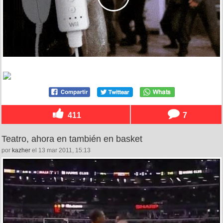
411
7
Teatro, ahora en también en basket
por
kazher
el 13 mar 2011, 15:13