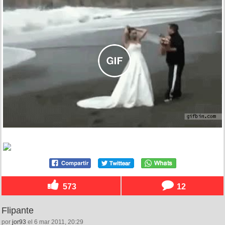
573
12
Flipante
por
jor93
el 6 mar 2011, 20:29