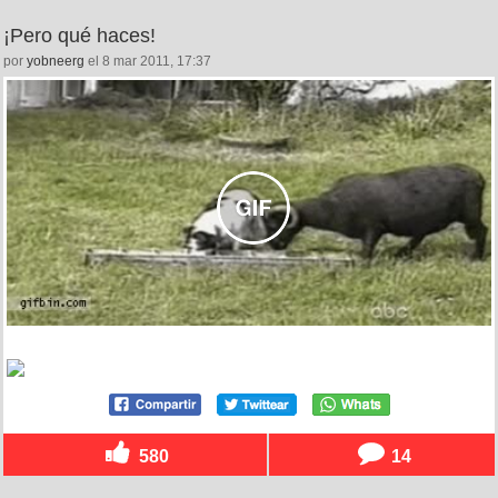
¡Pero qué haces!
por
yobneerg
el 8 mar 2011, 17:37
580
14