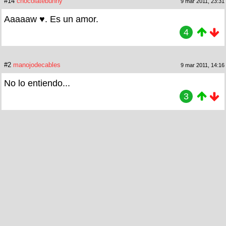
#14
chocolatebunny
9 mar 2011, 23:31
Aaaaaw ♥. Es un amor.
4
#2
manojodecables
9 mar 2011, 14:16
No lo entiendo...
3