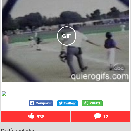
638
12
Delfín violador