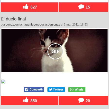
627
15
El duelo final
por
conozcomuchagenteperopocaspersonas
el 3 mar 2011, 18:53
850
20