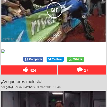
424
17
¡Ay que eres molesta!
por
gabyFuckYourMother
el 3 mar 2011, 19:46