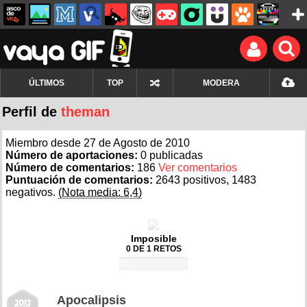
ÚLTIMOS
TOP
MODERA
Perfil de
theman
Miembro desde 27 de Agosto de 2010
Número de aportaciones:
0 publicadas
Número de comentarios:
186
Ver comentarios
Puntuación de comentarios:
2643 positivos, 1483
negativos.
(Nota media: 6,4)
Imposible
0 DE 1 RETOS
0%
Apocalipsis