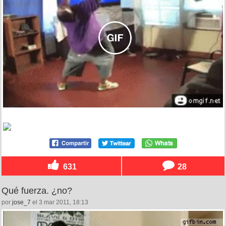
631
28
Qué fuerza. ¿no?
por
jose_7
el 3 mar 2011, 18:13