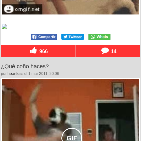
966
14
¿Qué coño haces?
por
heartless
el 1 mar 2011, 20:06