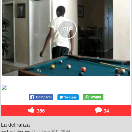
386
34
La deliranza
por
I_will_live_my_life
el 1 mar 2011, 20:44