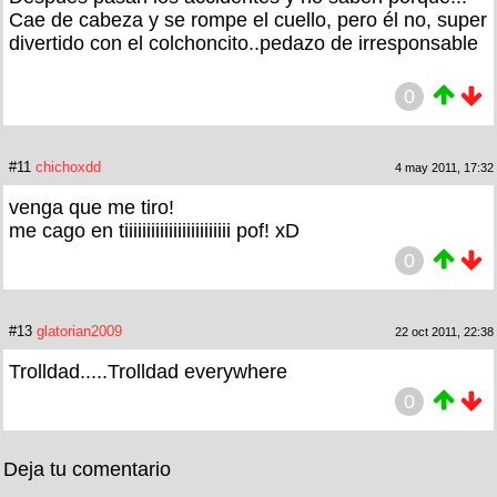
Cae de cabeza y se rompe el cuello, pero él no, super
divertido con el colchoncito..pedazo de irresponsable
0
#11
chichoxdd
4 may 2011, 17:32
venga que me tiro!
me cago en tiiiiiiiiiiiiiiiiiiiiiiii pof! xD
0
#13
glatorian2009
22 oct 2011, 22:38
Trolldad.....Trolldad everywhere
0
Deja tu comentario