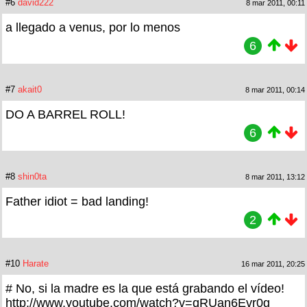
#6
david222
8 mar 2011, 00:11
a llegado a venus, por lo menos
6
#7
akait0
8 mar 2011, 00:14
DO A BARREL ROLL!
6
#8
shin0ta
8 mar 2011, 13:12
Father idiot = bad landing!
2
#10
Harate
16 mar 2011, 20:25
# No, si la madre es la que está grabando el vídeo!
http://www.youtube.com/watch?v=qRUan6Evr0g