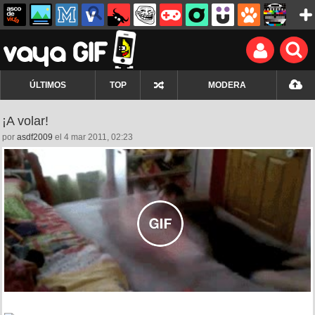
ÚLTIMOS
TOP
MODERA
¡A volar!
por
asdf2009
el 4 mar 2011, 02:23