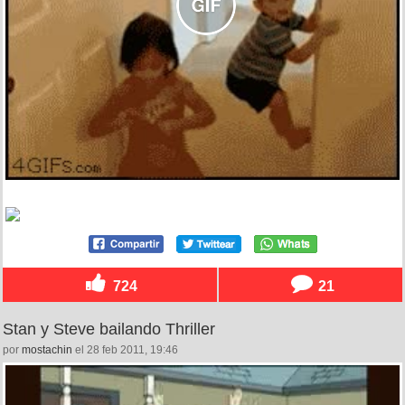
724
21
Stan y Steve bailando Thriller
por
mostachin
el 28 feb 2011, 19:46