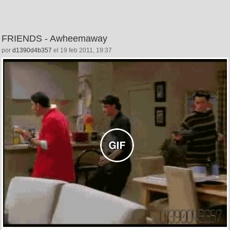
FRIENDS - Awheemaway
por
d1390d4b357
el 19 feb 2011, 19:37