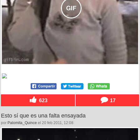
623
17
Esto sí que es una falta ensayada
por
Palomita_Quince
el 20 feb 2011, 12:08