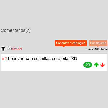
Comentarios
(7)
Por orden cronológico
Por mejores
#3
laixer89
1 mar 2011, 14:52
#2
Lobezno con cuchillas de afeitar XD
29