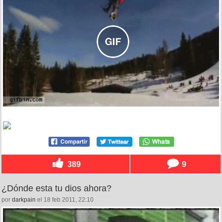
389
9
¿Dónde esta tu dios ahora?
por
darkpain
el 18 feb 2011, 22:10