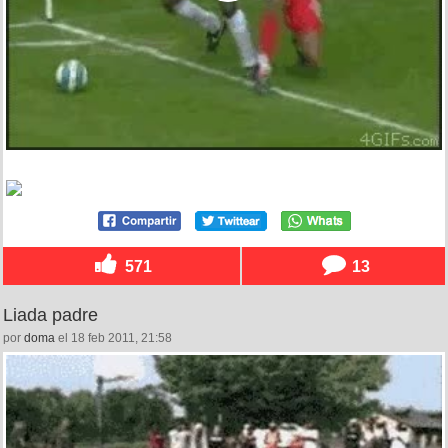
571
13
Liada padre
por
doma
el 18 feb 2011, 21:58