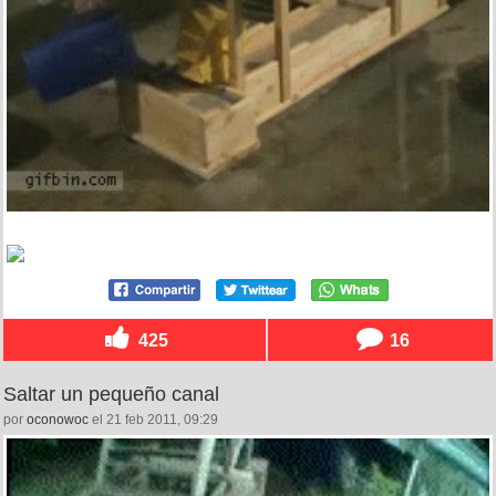
425
16
Saltar un pequeño canal
por
oconowoc
el 21 feb 2011, 09:29