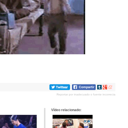
Compartir
Compartir
Compartir
en
en
en
Reportar por inadecuado o fuente incorrecta
tumblr
Google+
meneame
Vídeo relacionado: