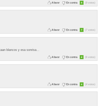
A favor
En contra
(9 votos)
9
A favor
En contra
(7 votos)
7
taan blancos y esa sonrisa...
A favor
En contra
(6 votos)
4
A favor
En contra
(4 votos)
4