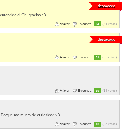
destacado
entendido el Gif, gracias :D
A favor
En contra
(34 votos)
34
destacado
A favor
En contra
(31 votos)
31
A favor
En contra
(18 votos)
18
a? Porque me muero de curiosidad xD
A favor
En contra
(22 votos)
16