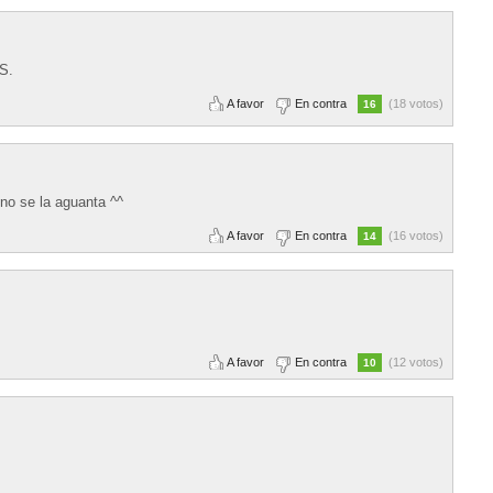
S.
A favor
En contra
(18 votos)
16
no se la aguanta ^^
A favor
En contra
(16 votos)
14
A favor
En contra
(12 votos)
10