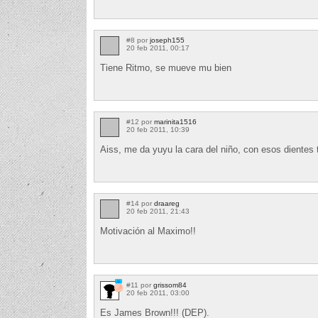
#8 por
joseph155
20 feb 2011, 00:17
Tiene Ritmo, se mueve mu bien
#12 por
marinita1516
20 feb 2011, 10:39
Aiss, me da yuyu la cara del niño, con esos dientes 
#14 por
draareg
20 feb 2011, 21:43
Motivación al Maximo!!
#11 por
grissom84
20 feb 2011, 03:00
Es James Brown!!! (DEP).