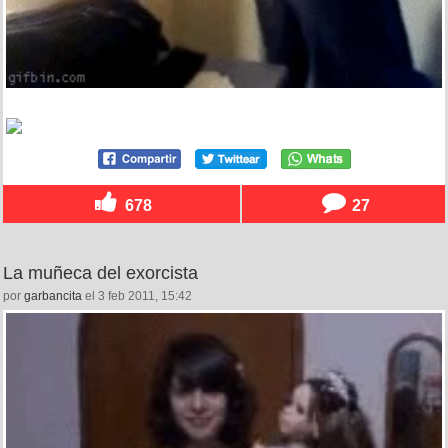
678
27
La muñeca del exorcista
por
garbancita
el 3 feb 2011, 15:42