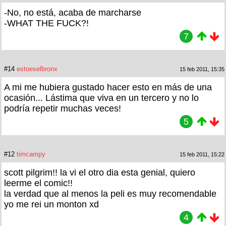
-No, no está, acaba de marcharse
-WHAT THE FUCK?!
7
#14
estoeselbronx
15 feb 2011, 15:35
A mi me hubiera gustado hacer esto en más de una
ocasión... Lástima que viva en un tercero y no lo
podría repetir muchas veces!
5
#12
timcampy
15 feb 2011, 15:22
scott pilgrim!! la vi el otro dia esta genial, quiero
leerme el comic!!
la verdad que al menos la peli es muy recomendable
yo me rei un monton xd
4