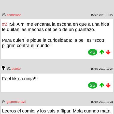
#3
oconowoc
15 feb 2011, 10:27
#2
¡Sí! A mi me encanta la escena en que a una hica
le quitan las mechas del pelo de un guantazo.
Para quien le pique la curiosidada: la peli es "scott
pilgrim contra el mundo"
46
#1
pixote
15 feb 2011, 10:24
Feel like a ninja!!!
25
#4
grammarnazi
15 feb 2011, 10:31
Leeros el comic, y los vais a flipar. Mola cuando mata