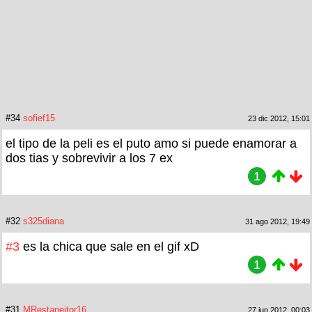
#34
sofief15
23 dic 2012, 15:01
el tipo de la peli es el puto amo si puede enamorar a
dos tias y sobrevivir a los 7 ex
1
#32
s325diana
31 ago 2012, 19:49
#3
es la chica que sale en el gif xD
1
#31
MRestaneitor16
27 jun 2012, 00:03