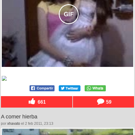
661
59
A comer hierba
por
xhavato
el 2 feb 2011, 23:13