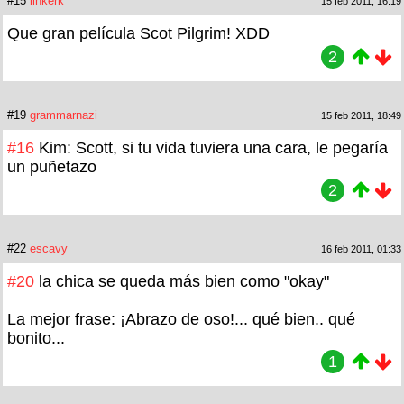
#15
linkerk
15 feb 2011, 16:19
Que gran película Scot Pilgrim! XDD
2
#19
grammarnazi
15 feb 2011, 18:49
#16
Kim: Scott, si tu vida tuviera una cara, le pegaría
un puñetazo
2
#22
escavy
16 feb 2011, 01:33
#20
la chica se queda más bien como "okay"
La mejor frase: ¡Abrazo de oso!... qué bien.. qué
bonito...
1