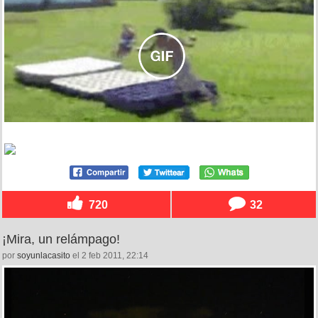
720
32
¡Mira, un relámpago!
por
soyunlacasito
el 2 feb 2011, 22:14