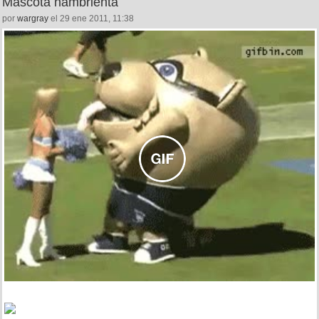
Mascota hambrienta
por
wargray
el 29 ene 2011, 11:38