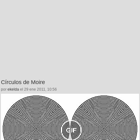
Círculos de Moire
por
ekelda
el 29 ene 2011, 10:56