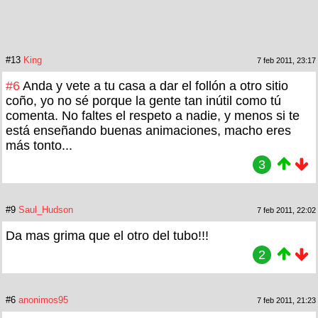
#13
King
7 feb 2011, 23:17
#6
Anda y vete a tu casa a dar el follón a otro sitio
coño, yo no sé porque la gente tan inútil como tú
comenta. No faltes el respeto a nadie, y menos si te
está enseñando buenas animaciones, macho eres
más tonto...
3
#9
Saul_Hudson
7 feb 2011, 22:02
Da mas grima que el otro del tubo!!!
2
#6
anonimos95
7 feb 2011, 21:23