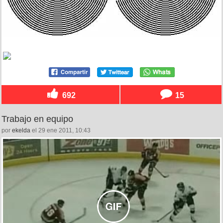
692
15
Trabajo en equipo
por
ekelda
el 29 ene 2011, 10:43