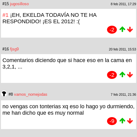
#15
jugosilloso
8 feb 2011, 17:29
#1
¡EH, EKELDA TODAVÍA NO TE HA
RESPONDIDO! ¡ES EL 2012! :(
-2
#16
fjsg9
20 feb 2011, 15:53
Comentarios diciendo que si hace eso en la cama en
3,2,1, ...
-2
#8
vamos_nomejodas
7 feb 2011, 21:36
no vengas con tonterias xq eso lo hago yo durmiendo,
me han dicho que es muy normal
-9