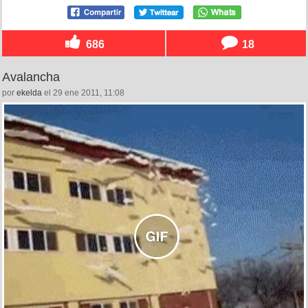
686
18
Avalancha
por
ekelda
el 29 ene 2011, 11:08