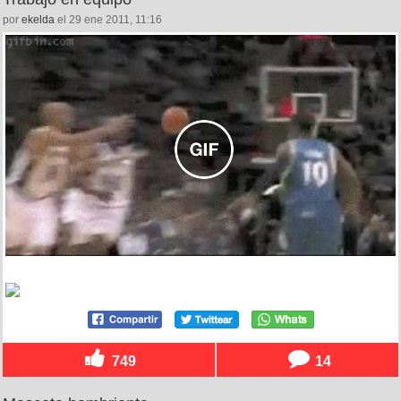
por
ekelda
el 29 ene 2011, 11:16
749
14