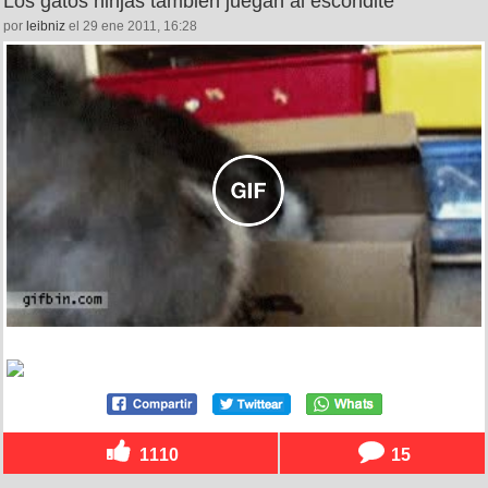
Los gatos ninjas también juegan al escondite
por
leibniz
el 29 ene 2011, 16:28
1110
15