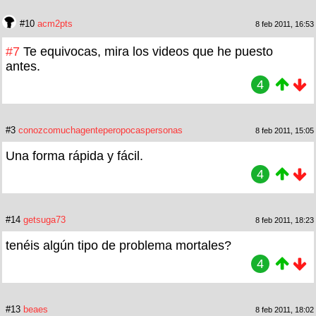
#10
acm2pts
8 feb 2011, 16:53
#7
Te equivocas, mira los videos que he puesto
antes.
4
#3
conozcomuchagenteperopocaspersonas
8 feb 2011, 15:05
Una forma rápida y fácil.
4
#14
getsuga73
8 feb 2011, 18:23
tenéis algún tipo de problema mortales?
4
#13
beaes
8 feb 2011, 18:02