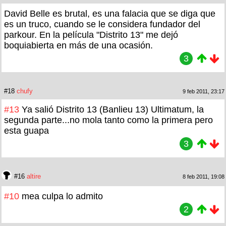
David Belle es brutal, es una falacia que se diga que
es un truco, cuando se le considera fundador del
parkour. En la película "Distrito 13" me dejó
boquiabierta en más de una ocasión.
3
#18
chufy
9 feb 2011, 23:17
#13
Ya salió Distrito 13 (Banlieu 13) Ultimatum, la
segunda parte...no mola tanto como la primera pero
esta guapa
3
#16
altire
8 feb 2011, 19:08
#10
mea culpa lo admito
2