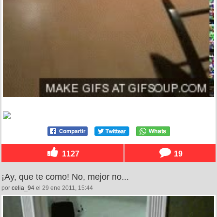
1127
19
¡Ay, que te como! No, mejor no...
por
celia_94
el 29 ene 2011, 15:44