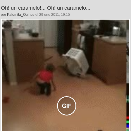
Oh! un caramelo!... Oh! un caramelo...
por
Palomita_Quince
el 29 ene 2011, 19:15