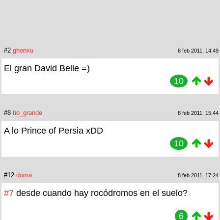
#2
ghonxu
8 feb 2011, 14:49
El gran David Belle =)
10
#8
tio_grande
8 feb 2011, 15:44
A lo Prince of Persia xDD
10
#12
doma
8 feb 2011, 17:24
#7
desde cuando hay rocódromos en el suelo?
6