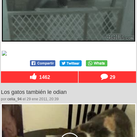
1462
29
Los gatos también le odian
por
celia_94
el 29 ene 2011, 20:39