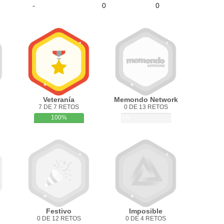
-
0
0
Veteranía
Memondo Network
7 DE 7 RETOS
0 DE 13 RETOS
100%
0%
Festivo
Imposible
0 DE 12 RETOS
0 DE 4 RETOS