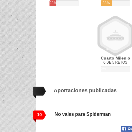
23%
38%
Cuarto Milenio
0 DE 5 RETOS
0%
Aportaciones publicadas
No vales para Spiderman
10