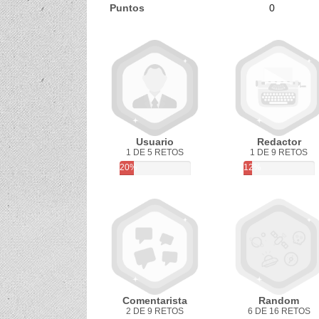
Puntos
0
Usuario
Redactor
1 DE 5 RETOS
1 DE 9 RETOS
20%
12%
Comentarista
Random
2 DE 9 RETOS
6 DE 16 RETOS