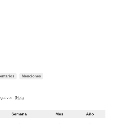
ntarios
Menciones
egativos.
(Nota
Semana
Mes
Año
-
-
-