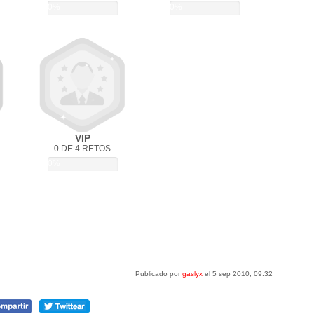
0%
0%
VIP
0 DE 4 RETOS
0%
Publicado por
gaslyx
el 5 sep 2010, 09:32