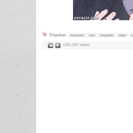
Etiquetas:
expresion
cani
ortografia
ciego
s
+281 (397 votos)