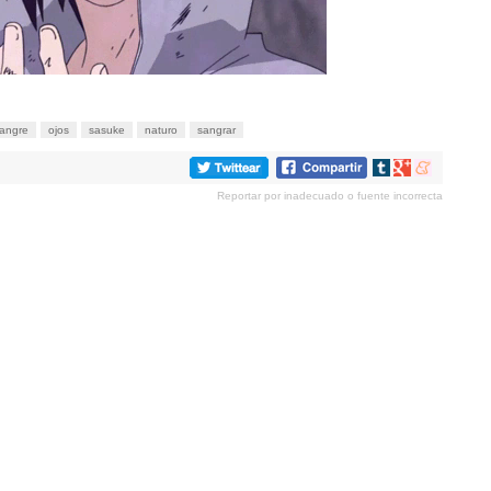
angre
ojos
sasuke
naturo
sangrar
Compartir
Compartir
Compartir
en
en
en
Reportar por inadecuado o fuente incorrecta
tumblr
Google+
meneame