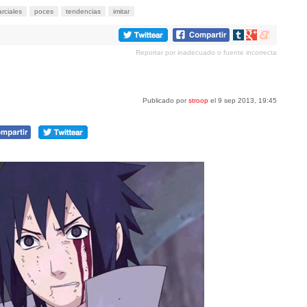
rciales
poces
tendencias
imitar
Compartir
Compartir
Compartir
en
en
en
Reportar por inadecuado o fuente incorrecta
tumblr
Google+
meneame
Publicado por
stroop
el 9 sep 2013, 19:45