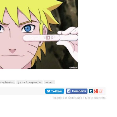
e embarazo
ya me lo esperaba
naturo
Compartir
Compartir
Compartir
en
en
en
Reportar por inadecuado o fuente incorrecta
tumblr
Google+
meneame