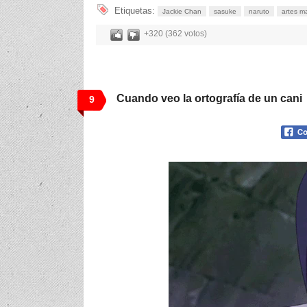
Etiquetas:
Jackie Chan
sasuke
naruto
artes ma
+320 (362 votos)
Cuando veo la ortografía de un cani
9