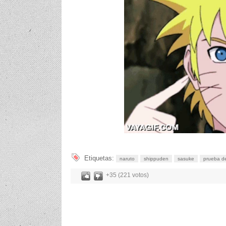
Etiquetas:
naruto
shippuden
sasuke
prueba d
+35 (221 votos)