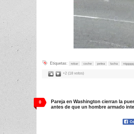
Etiquetas:
robar
coche
pelea
lucha
nigggg
+2 (18 votos)
Pareja en Washington cierran la pue
0
antes de que un hombre armado inte