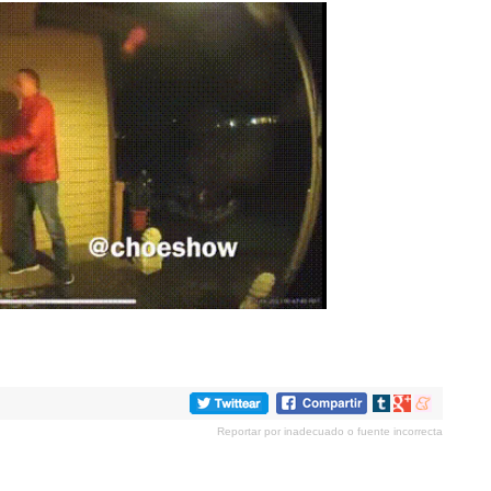
Compartir
Compartir
Compartir
en
en
en
Reportar por inadecuado o fuente incorrecta
tumblr
Google+
meneame