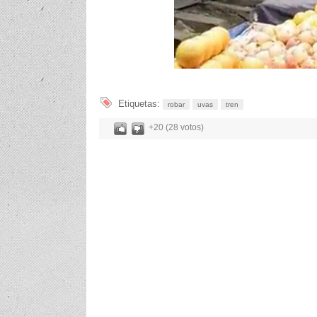
Etiquetas:
robar
uvas
tren
+20 (28 votos)