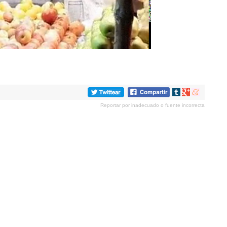
Compartir
Compartir
Compartir
en
en
en
Reportar por inadecuado o fuente incorrecta
tumblr
Google+
meneame