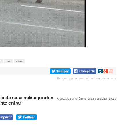
g
usa
eeuu
Compartir
Compartir
Compartir
en
en
en
Reportar por inadecuado o fuente incorrecta
tumblr
Google+
meneame
rta de casa milisegundos
Publicado por Anónimo el 22 oct 2023, 15:15
nte entrar