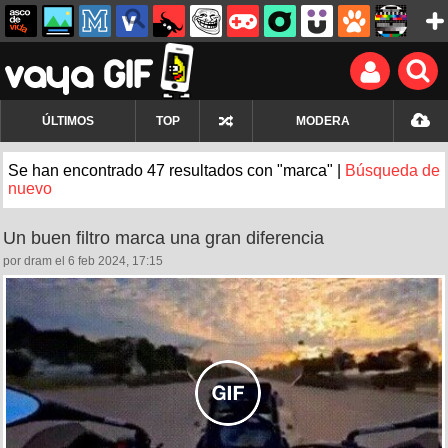
ÚLTIMOS
TOP
MODERA
Se han encontrado 47 resultados con "marca" |
Búsqueda de
nuevo
Un buen filtro marca una gran diferencia
por dram el 6 feb 2024, 17:15