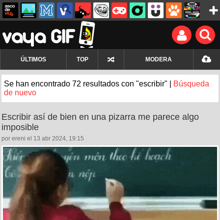
ÚLTIMOS
TOP
MODERA
Se han encontrado 72 resultados con "escribir" |
Búsqueda
de nuevo
Escribir así de bien en una pizarra me parece algo
imposible
por ereni el 13 abr 2024, 19:15