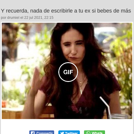
Y recuerda, nada de escribirle a tu ex si bebes de más
por drumiel el 22 jul 2021, 22:15