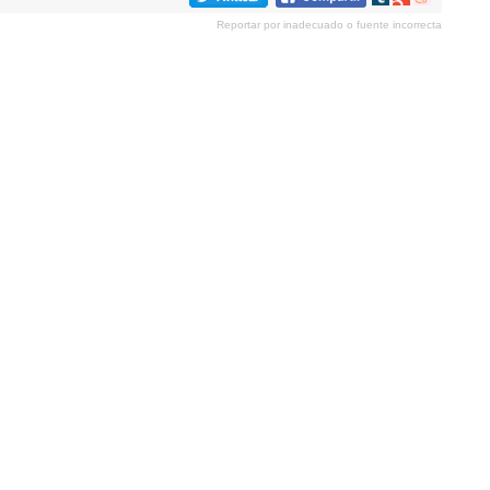
en
en
en
Reportar por inadecuado o fuente incorrecta
tumblr
Google+
meneame