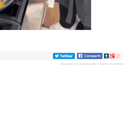
Compartir
Compartir
Compartir
en
en
en
Reportar por inadecuado o fuente incorrecta
tumblr
Google+
meneame