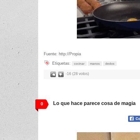
Fuente: http://Propia
Etiquetas:
cocinar
manos
dedos
-16 (28 votos)
Lo que hace parece cosa de magia
0