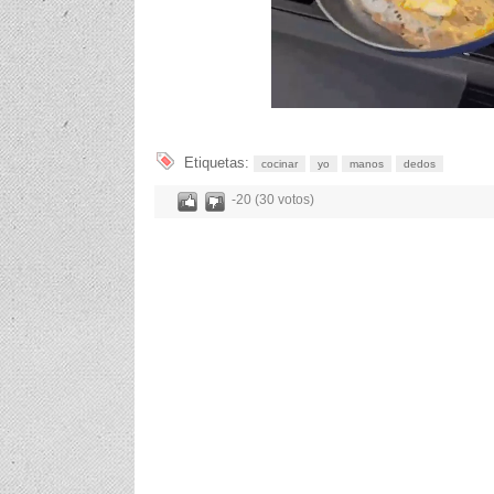
Etiquetas:
cocinar
yo
manos
dedos
-20 (30 votos)