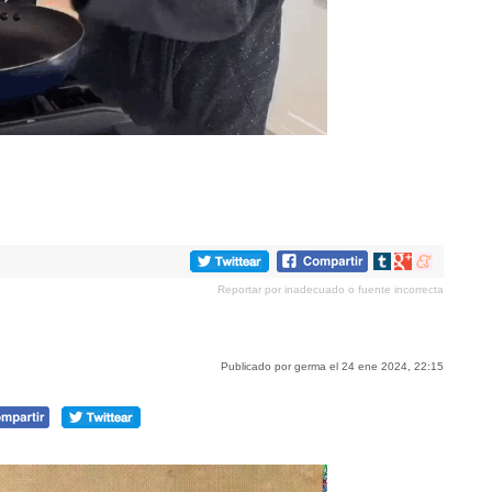
Compartir
Compartir
Compartir
en
en
en
Reportar por inadecuado o fuente incorrecta
tumblr
Google+
meneame
Publicado por germa el 24 ene 2024, 22:15