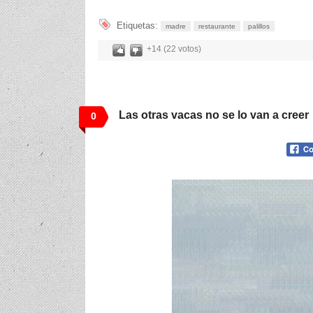
Etiquetas:
madre
restaurante
palillos
+14 (22 votos)
Las otras vacas no se lo van a creer
0