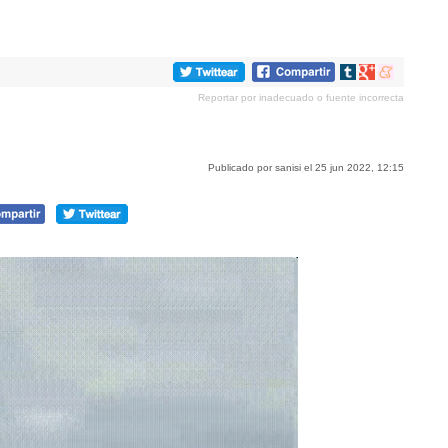
Compartir
Compartir
Compartir
en
en
en
Reportar por inadecuado o fuente incorrecta
tumblr
Google+
meneame
Publicado por sanisi el 25 jun 2022, 12:15