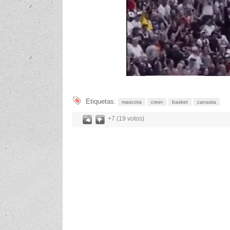
Etiquetas:
mascota
creer
basket
canasta
+7 (19 votos)