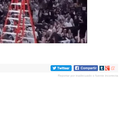
Compartir
Compartir
Compartir
en
en
en
Reportar por inadecuado o fuente incorrecta
tumblr
Google+
meneame