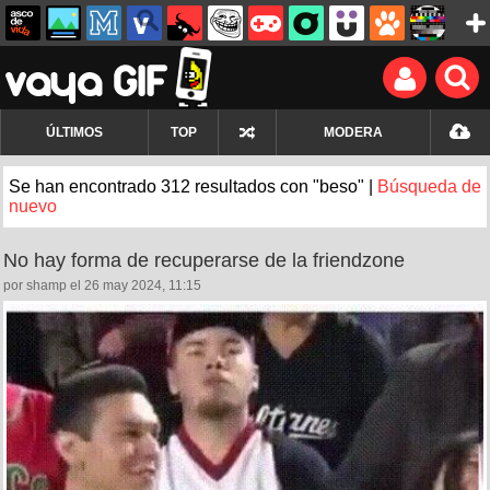
ÚLTIMOS
TOP
MODERA
Se han encontrado 312 resultados con "beso" |
Búsqueda de
nuevo
No hay forma de recuperarse de la friendzone
por shamp el 26 may 2024, 11:15