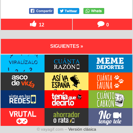
12
0
SIGUIENTES »
© vayagif.com –
Versión clásica