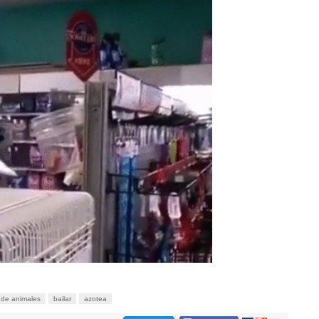
 de animales
bailar
azotea