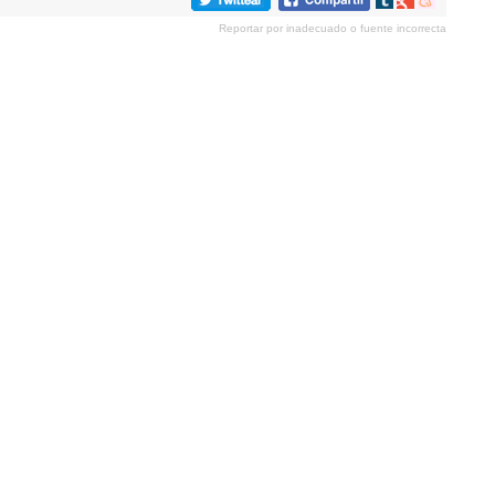
en
en
en
Reportar por inadecuado o fuente incorrecta
tumblr
Google+
meneame