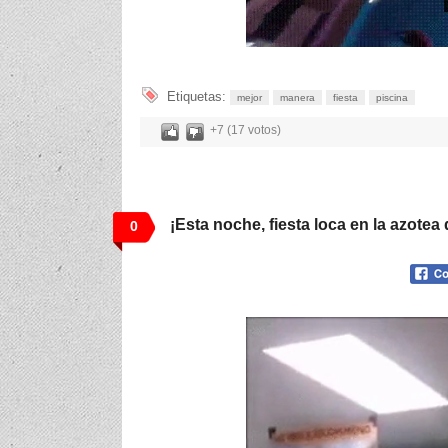
Etiquetas:
mejor
manera
fiesta
piscina
+7 (17 votos)
¡Esta noche, fiesta loca en la azotea 
0