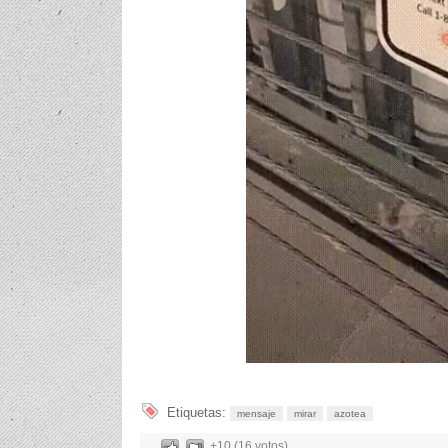
Etiquetas:
mensaje
mirar
azotea
+10 (16 votos)