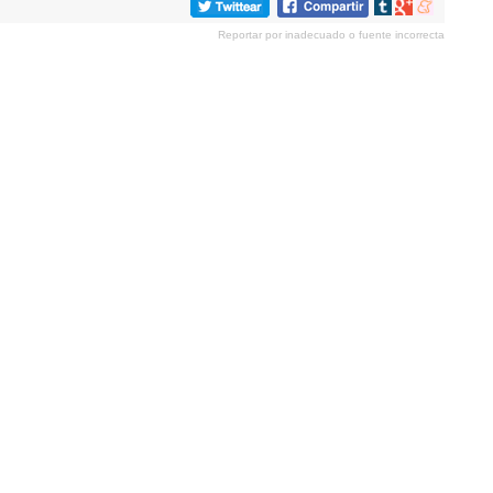
Compartir
Compartir
Compartir
en
en
en
Reportar por inadecuado o fuente incorrecta
tumblr
Google+
meneame