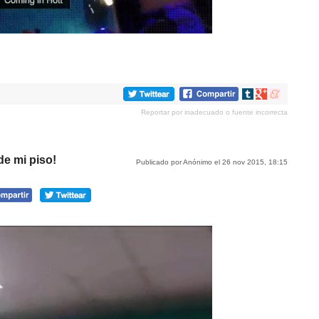
Compartir
Compartir
Compartir
en
en
en
Reportar por inadecuado o fuente incorrecta
tumblr
Google+
meneame
de mi piso!
Publicado por Anónimo el 26 nov 2015, 18:15