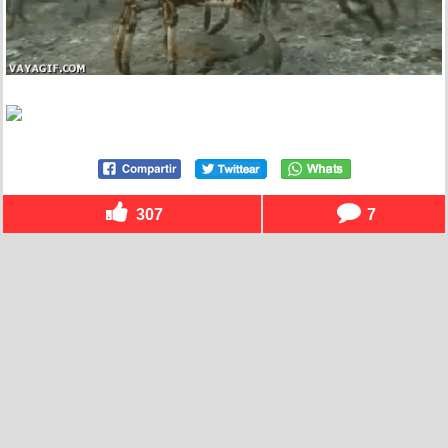
307
7