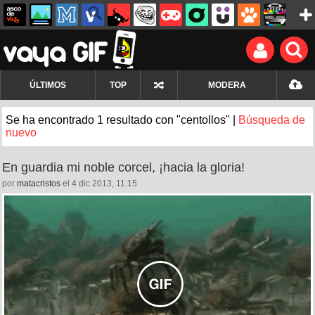
ÚLTIMOS
TOP
MODERA
Se ha encontrado 1 resultado con "centollos" |
Búsqueda de
nuevo
En guardia mi noble corcel, ¡hacia la gloria!
por
matacristos
el 4 dic 2013, 11:15