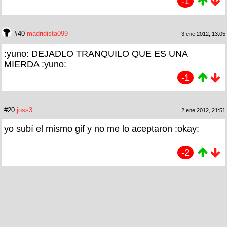
-1
#40
madridista099
3 ene 2012, 13:05
:yuno: DEJADLO TRANQUILO QUE ES UNA
MIERDA :yuno:
-1
#20
joss3
2 ene 2012, 21:51
yo subí el mismo gif y no me lo aceptaron :okay:
-2