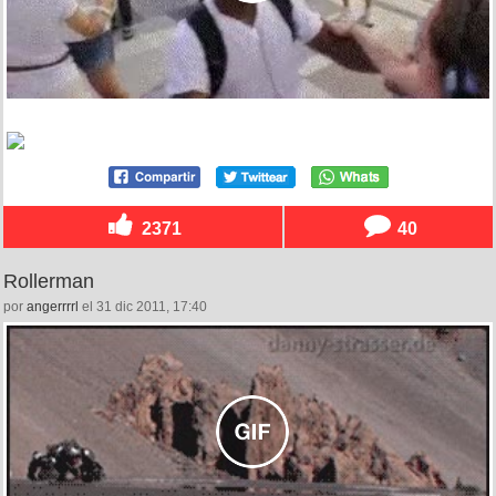
2371
40
Rollerman
por
angerrrrl
el 31 dic 2011, 17:40