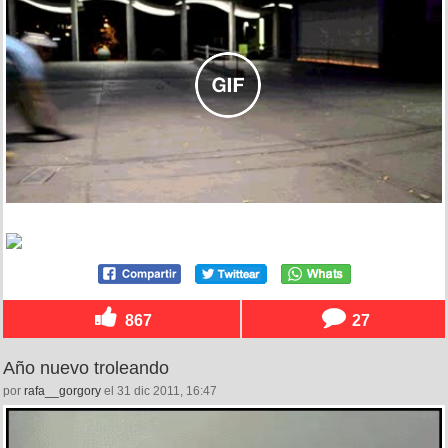
867
27
Año nuevo troleando
por
rafa__gorgory
el 31 dic 2011, 16:47