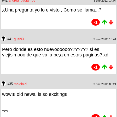
#42
andrea_paolamp3
3 ene 2012, 14:04
¿Una pregunta yo lo e visto , Como se llama...?
-1
#41
gusi93
3 ene 2012, 13:41
Pero donde es esto nuevoooooo??????? si es
viejisimooo de que va la pe;a en estas paginas? xd
-1
#35
maldinial
3 ene 2012, 03:21
wow!!! old news. is so exciting!!
¬¬