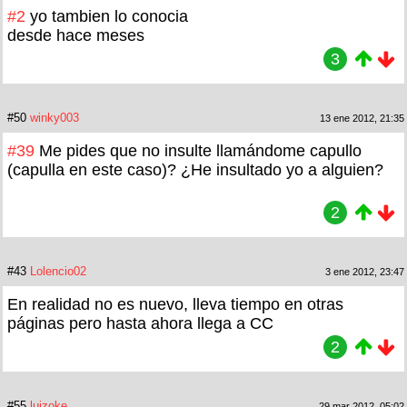
#2
yo tambien lo conocia
desde hace meses
3
#50
winky003
13 ene 2012, 21:35
#39
Me pides que no insulte llamándome capullo
(capulla en este caso)? ¿He insultado yo a alguien?
2
#43
Lolencio02
3 ene 2012, 23:47
En realidad no es nuevo, lleva tiempo en otras
páginas pero hasta ahora llega a CC
2
#55
luizoke
29 mar 2012, 05:02