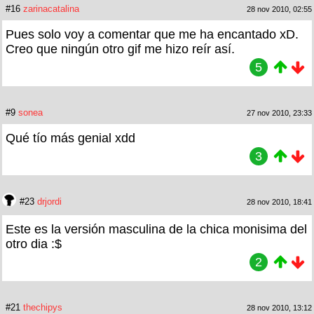
#16
zarinacatalina
28 nov 2010, 02:55
Pues solo voy a comentar que me ha encantado xD.
Creo que ningún otro gif me hizo reír así.
5
#9
sonea
27 nov 2010, 23:33
Qué tío más genial xdd
3
#23
drjordi
28 nov 2010, 18:41
Este es la versión masculina de la chica monisima del
otro dia :$
2
#21
thechipys
28 nov 2010, 13:12