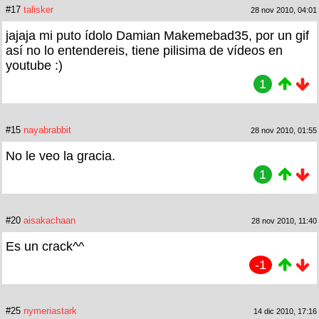
#17
talisker
28 nov 2010, 04:01
jajaja mi puto ídolo Damian Makemebad35, por un gif
así no lo entendereis, tiene pilisima de vídeos en
youtube :)
1
#15
nayabrabbit
28 nov 2010, 01:55
No le veo la gracia.
1
#20
aisakachaan
28 nov 2010, 11:40
Es un crack^^
-1
#25
nymeriastark
14 dic 2010, 17:16