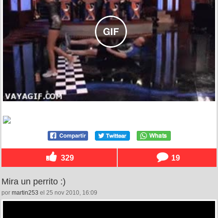
329
19
Mira un perrito :)
por
martin253
el 25 nov 2010, 16:09