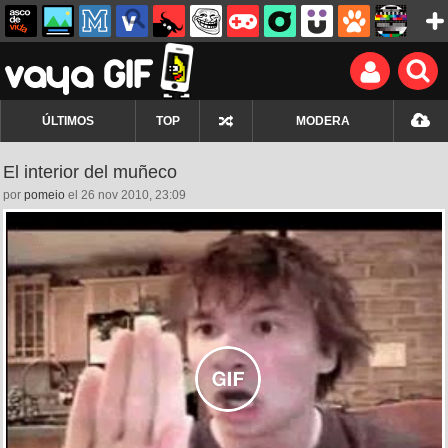
ÚLTIMOS
TOP
MODERA
El interior del muñeco
por
pomeio
el 26 nov 2010, 23:09