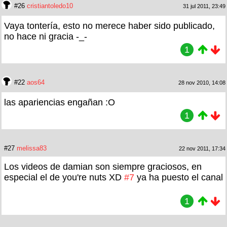
#26
cristiantoledo10
31 jul 2011, 23:49
Vaya tontería, esto no merece haber sido publicado,
no hace ni gracia -_-
1
#22
aos64
28 nov 2010, 14:08
las apariencias engañan :O
1
#27
melissa83
22 nov 2011, 17:34
Los videos de damian son siempre graciosos, en
especial el de you're nuts XD
#7
ya ha puesto el canal
1