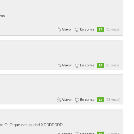
vos
A favor
En contra
(25 votos)
17
A favor
En contra
(16 votos)
16
A favor
En contra
(13 votos)
13
ismo O_O que casualidad XDDDDDDD