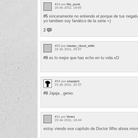
#14 por
fito_punk
20 dic 2011, 19:00
#5
sinceramente no entiendo el porque de tus negati
yo tambien soy fanático de la serie =)
2
#53 por
master_cloud_strife
22 dic 2011, 20:57
#9
es lo mejor que has echo en tu vida xD
#54 por
xmaster1
22 dic 2011, 22:37
#9
Jajaja , genio.
#11 por
Veren
20 dic 2011, 18:44
estoy viendo ese capítulo de Doctor Who ahora m