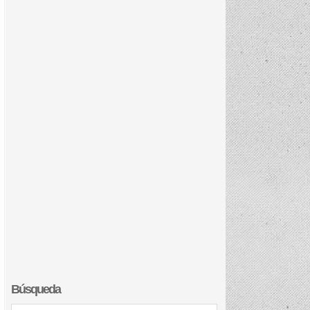
Búsqueda