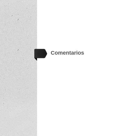
Comentarios