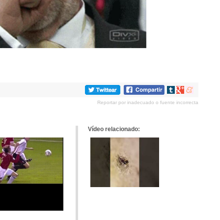
Compartir
Compartir
Compartir
en
en
en
Reportar por inadecuado o fuente incorrecta
tumblr
Google+
meneame
Vídeo relacionado: