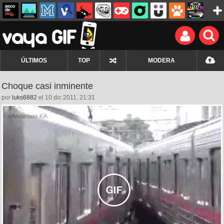
ÚLTIMOS
TOP
MODERA
Choque casi inminente
por
luks6882
el 10 dic 2011, 21:31