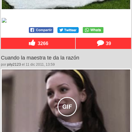
3266
39
Cuando la maestra te da la razón
por
pily2123
el 11 dic 2011, 13:59