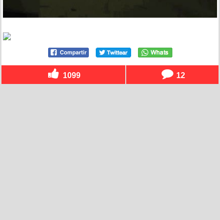
1099
12