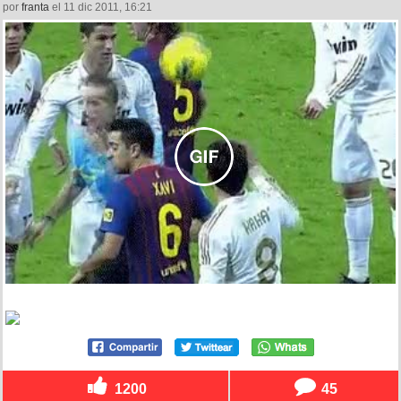
por
franta
el 11 dic 2011, 16:21
1200
45