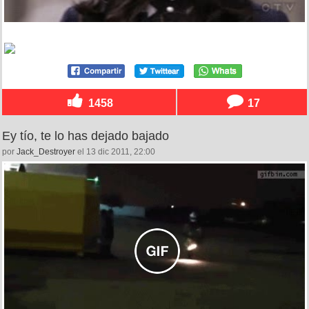
1458
17
Ey tío, te lo has dejado bajado
por
Jack_Destroyer
el 13 dic 2011, 22:00