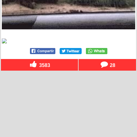
3583
28