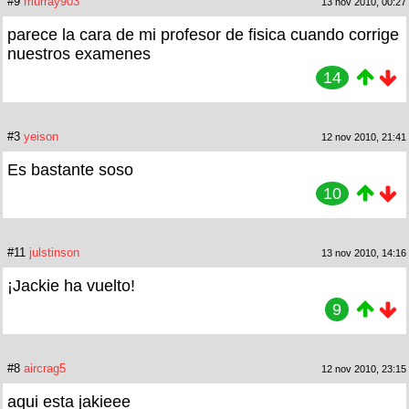
#9
murray903
13 nov 2010, 00:27
parece la cara de mi profesor de fisica cuando corrige
nuestros examenes
14
#3
yeison
12 nov 2010, 21:41
Es bastante soso
10
#11
julstinson
13 nov 2010, 14:16
¡Jackie ha vuelto!
9
#8
aircrag5
12 nov 2010, 23:15
aqui esta jakieee