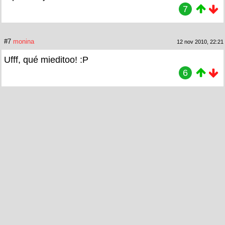
7
#7
monina
12 nov 2010, 22:21
Ufff, qué mieditoo! :P
6