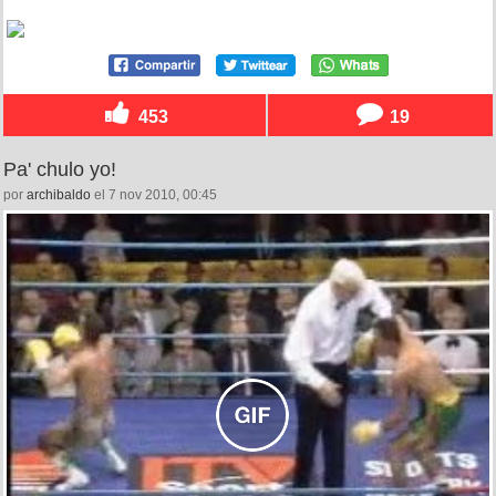
453
19
Pa' chulo yo!
por
archibaldo
el 7 nov 2010, 00:45