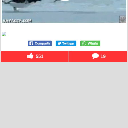
551
19