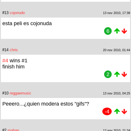
#13
cojonudo
13 nov 2010, 17:38
esta peli es cojonuda
6
#14
chris
20 nov 2010, 01:44
#4
wins #1
finish him
2
#10
reggaemusic
13 nov 2010, 04:25
Peeero...¿quien modera estos "gifs"?
-4
#2
mahan
12 nov 2010, 21:24