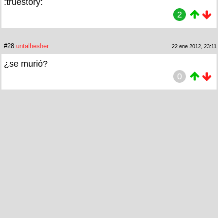
:truestory:
2
#28
untalhesher
22 ene 2012, 23:11
¿se murió?
0