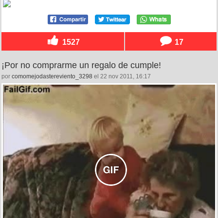
1527
17
¡Por no comprarme un regalo de cumple!
por
comomejodastereviento_3298
el 22 nov 2011, 16:17