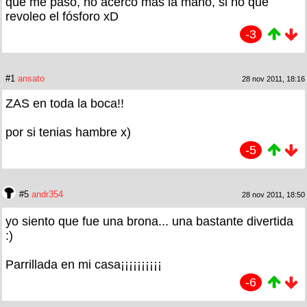
que me paso, no acerco mas la mano, si no que
revoleo el fósforo xD
-3
#1
ansato
28 nov 2011, 18:16
ZAS en toda la boca!!
por si tenias hambre x)
-5
#5
andr354
28 nov 2011, 18:50
yo siento que fue una brona... una bastante divertida
:)
Parrillada en mi casa¡¡¡¡¡¡¡¡¡¡
-6