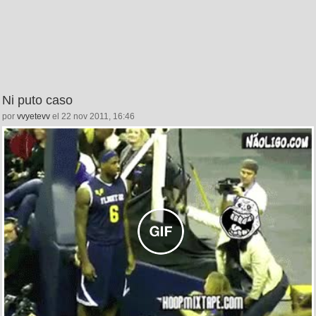
Ni puto caso
por
vvyetevv
el 22 nov 2011, 16:46