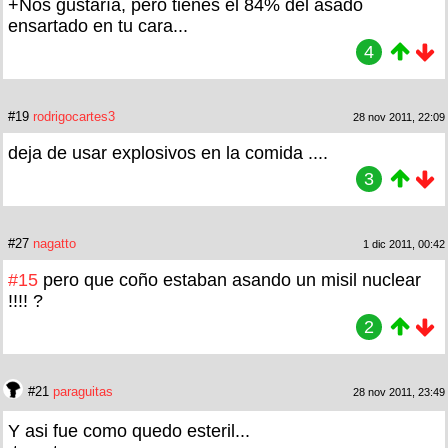
+Nos gustaría, pero tienes el 84% del asado
ensartado en tu cara...
4
#19
rodrigocartes3
28 nov 2011, 22:09
deja de usar explosivos en la comida ....
3
#27
nagatto
1 dic 2011, 00:42
#15
pero que coño estaban asando un misil nuclear
!!!! ?
2
#21
paraguitas
28 nov 2011, 23:49
Y asi fue como quedo esteril...