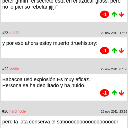
peter griffin "el secreto esta en el azucar glass, pero
no lo pienso rebelar jijiji"
-1
#23
sb240
29 nov 2011, 17:57
y por eso ahora estoy muerto :truehistory:
-1
#22
jackio
29 nov 2011, 07:56
Babacoa usó explosión.Es muy eficaz.
Persona se ha debilitado y ha huido.
-1
#20
hardmode
28 nov 2011, 23:15
pero la lata conserva el saboooooooooooooooooor