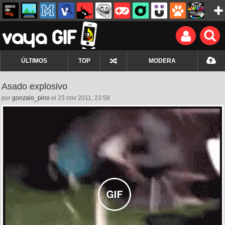
ÚLTIMOS
TOP
MODERA
Asado explosivo
por
gonzalo_pino
el 23 nov 2011, 23:58