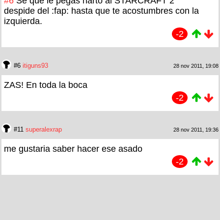
#6
Se que le pegas harto al STARCRAFT 2
despide del :fap: hasta que te acostumbres con la
izquierda.
-2
#6
itiguns93
28 nov 2011, 19:08
ZAS! En toda la boca
-2
#11
superalexrap
28 nov 2011, 19:36
me gustaria saber hacer ese asado
-2