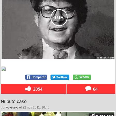
2054
64
Ni puto caso
por
vvyetevv
el 22 nov 2011, 16:46