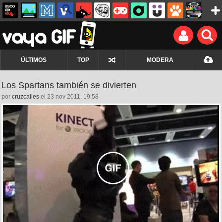
ÚLTIMOS
TOP
MODERA
Los Spartans también se divierten
por
cruzcalles
el 23 nov 2011, 19:58