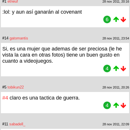
#1
etneuf
28 nov 2011, 20:16
:lol: y aun así ganarán al covenant
6
#14
gatomantis
28 nov 2011, 23:54
Si, es una mujer que ademas de ser preciosa (le he
vista la cara en otras fotos) tiene un buen gusto en
cuanto a videojuegos.
4
#5
tobikun22
28 nov 2011, 20:26
#4
claro es una tactica de guerra.
4
#11
sabadell_
28 nov 2011, 22:09