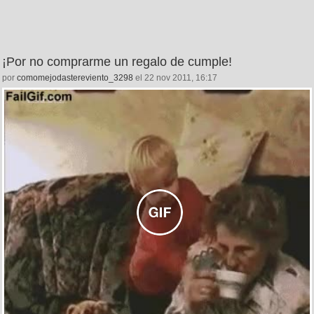
¡Por no comprarme un regalo de cumple!
por
comomejodastereviento_3298
el 22 nov 2011, 16:17