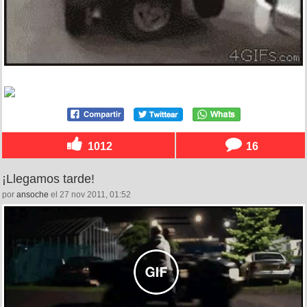
1012
16
¡Llegamos tarde!
por
ansoche
el 27 nov 2011, 01:52