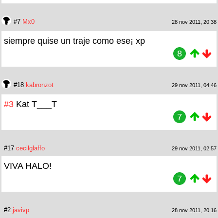
#7
Mx0
28 nov 2011, 20:38
siempre quise un traje como ese¡ xp
8
#18
kabronzot
29 nov 2011, 04:46
#3
Kat T___T
7
#17
cecilglaffo
29 nov 2011, 02:57
VIVA HALO!
7
#2
javivp
28 nov 2011, 20:16