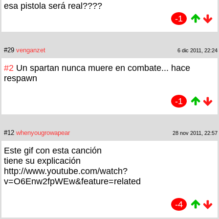
esa pistola será real????
-1
#29
venganzet
6 dic 2011, 22:24
#2
Un spartan nunca muere en combate... hace
respawn
-1
#12
whenyougrowapear
28 nov 2011, 22:57
Este gif con esta canción
tiene su explicación
http://www.youtube.com/watch?
v=O6Enw2fpWEw&feature=related
-4