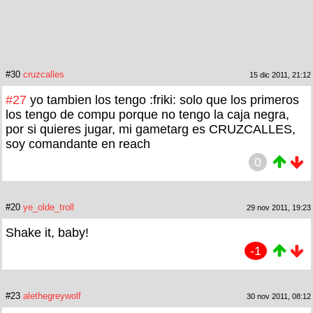
#30
cruzcalles
15 dic 2011, 21:12
#27
yo tambien los tengo :friki: solo que los primeros
los tengo de compu porque no tengo la caja negra,
por si quieres jugar, mi gametarg es CRUZCALLES,
soy comandante en reach
0
#20
ye_olde_troll
29 nov 2011, 19:23
Shake it, baby!
-1
#23
alethegreywolf
30 nov 2011, 08:12