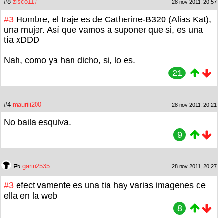
#8
zisco117
28 nov 2011, 20:57
#3
Hombre, el traje es de Catherine-B320 (Alias Kat),
una mujer. Así que vamos a suponer que si, es una
tía xDDD
Nah, como ya han dicho, si, lo es.
21
#4
mauriii200
28 nov 2011, 20:21
No baila esquiva.
9
#6
garin2535
28 nov 2011, 20:27
#3
efectivamente es una tia hay varias imagenes de
ella en la web
8